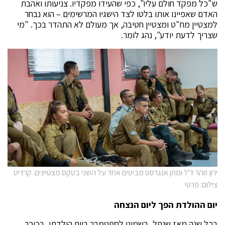
ש"כל מפקד חולם עליו", כפי שהעידו מפקדיו. צניעותו ואהבת
האדם שאפיינו אותו בלטו לצד הישגיו המרשימים – הוא נבחר
למצטיין מח"ט ומצטיין חטיבה, אך מעולם לא התהדר בכך. "מי
שצריך לדעת יודע", נהג לומר.
ירון זוהר ז"ל ומתן אנגרסט מביטים אחד על השני בטקס מצטיינים. קרדיט
צילום: פרטי
יום ההולדת הפך ליום הנצחה
בכל שנה מאז שנפל, בשמיני לספטמבר ביום הולדתו, בכיכר