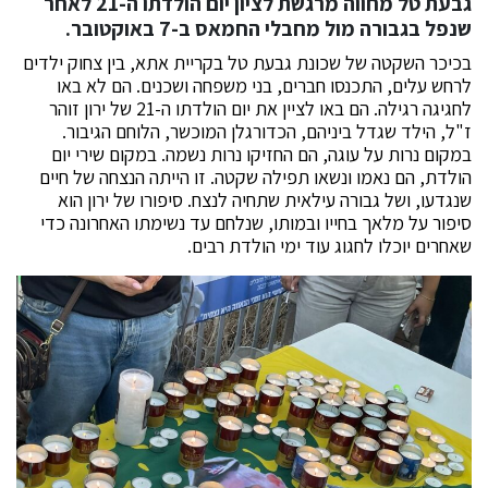
גבעת טל מחווה מרגשת לציון יום הולדתו ה-21 לאחר
שנפל בגבורה מול מחבלי החמאס ב-7 באוקטובר.
בכיכר השקטה של שכונת גבעת טל בקריית אתא, בין צחוק ילדים
לרחש עלים, התכנסו חברים, בני משפחה ושכנים. הם לא באו
לחגיגה רגילה. הם באו לציין את יום הולדתו ה-21 של ירון זוהר
ז"ל, הילד שגדל ביניהם, הכדורגלן המוכשר, הלוחם הגיבור.
במקום נרות על עוגה, הם החזיקו נרות נשמה. במקום שירי יום
הולדת, הם נאמו ונשאו תפילה שקטה. זו הייתה הנצחה של חיים
שנגדעו, ושל גבורה עילאית שתחיה לנצח. סיפורו של ירון הוא
סיפור על מלאך בחייו ובמותו, שנלחם עד נשימתו האחרונה כדי
שאחרים יוכלו לחגוג עוד ימי הולדת רבים.