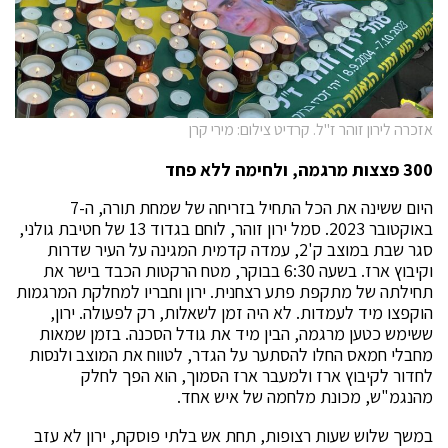
אזכרה לירון זוהר ז"ל. קרדיט צילום: מירי קרן
300 פצצות מרגמה, ולחימה ללא פחד
היום ששינה את הכל התחיל בזריחה של שמחת תורה, ה-7
באוקטובר 2023. סמל ירון זוהר, לוחם בגדוד 13 של חטיבת גולני,
סגר שבת במוצב ק'2, עמדה קדמית המגינה על העיר שדרות
וקיבוץ ארז. בשעה 6:30 בבוקר, מטח הרקטות הכבד בישר את
תחילתה של מתקפת פתע רצחנית. ירון וחבריו למחלקת המרגמות
הוקפצו מיד לעמדות. לא היה זמן לשאלות, רק לפעולה. ירון,
ששימש כטען מרגמה, הבין מיד את גודל הסכנה. בזמן שמאות
מחבלי חמאס החלו להסתער על הגדר, לטווח את המוצב ולנסות
לחדור לקיבוץ ארז ולמעבר ארז הסמוך, הוא הפך לחלק
מהנגמ"ש, מכונת מלחמה של איש אחד.
במשך שלוש שעות רצופות, תחת אש בלתי פוסקת, ירון לא עזב