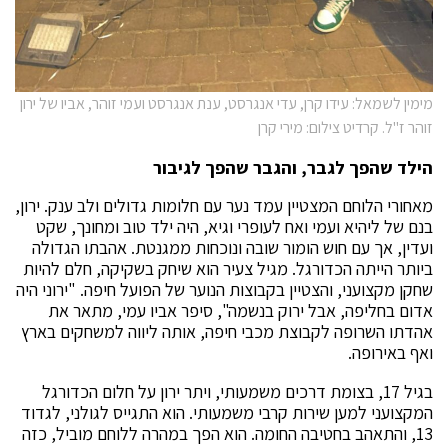
מימין לשמאל: עידו קרן, עדי אנגרסט, ענת אנגרסט ועמי זוהר, אביו של ירון
זוהר ז"ל. קרדיט צילום: מירי קרן
הילד שהפך לגבר, והגבר שהפך לגיבור
מאחורי הלוחם המצטיין עמד נער עם חלומות גדולים ולב ענק. ירון,
בנם של ליהיא ועמי ואח לעופרי וגיא, היה ילד טוב ומחונך, שקט
ועדין, אך עם חוש הומור שובה ונוכחות ממגנטת. אהבתו הגדולה
ביותר הייתה הכדורגל. מגיל צעיר הוא שיחק בשקיקה, חלם להיות
שחקן מקצועני, והצטיין בקבוצות הנוער של הפועל חיפה. "ירוני היה
אדום בחליפה, אבל ירוק בנשמה", סיפר אביו עמי, מתאר את
אהדתו השרופה לקבוצת מכבי חיפה, אותה ליווה למשחקים בארץ
ואף באירופה.
בגיל 17, בצומת דרכים משמעותי, ויתר ירון על חלום הכדורגל
המקצועני למען שירות קרבי משמעותי. הוא התגייס לגולני, לגדוד
13, והתאהב בחטיבה החומה. הוא הפך במהרה ללוחם מוביל, כזה