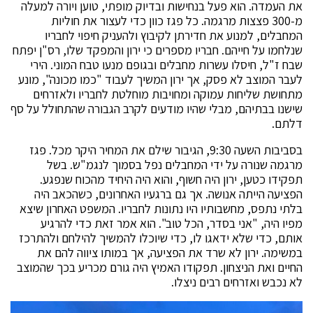
את העמדה. הוא פעל בנחישות ובדיוק מופתי, טוען ויורה למעלה
מ-300 פצצות מרגמה. כל פגז כוון כדי לעצור את חוליות
המחבלים, למנוע את חדירתן לקיבוץ ולהעניק חיפוי לחבריו
שנלחמו על חייהם. חבריו מספרים כי ירון והמפקד שלו, רס"ן יפתח
שבח ז"ל, חיסלו עשרות מחבלים ובגופם מנעו טבח המוני. הירי
לעבר המוצב לא פסק, אך ירון המשיך לעבוד "כמו מכונה", מונע
מתחושת שליחות עמוקה ומחויבות מוחלטת לחבריו ולאזרחים
שישנו בבתיהם, מבלי שהיו מודעים לקרב הגבורה שהתחולל על סף
דלתם.
בסביבות השעה 9:30, הגיבור שילם את המחיר היקר מכל. פגז
מרגמה שנורה על ידי המחבלים נפל בסמוך לנגמ"ש. בשל
תפקידו כטען, ירון היה חשוף, והוא היה היחיד מהכוח שנפגע.
הפציעה הייתה אנושה. אך גם ברגעיו האחרונים, כשהכאב היה
בלתי נתפס, מחשבותיו היו נתונות לחבריו. המשפט האחרון שיצא
מפיו היה, "אני בסדר, הכל טוב". הוא אמר זאת כדי להרגיע
אותם, כדי שלא ידאגו לו, כדי שיוכלו להמשיך להילחם ולהתרכז
במשימה. ירון לא שרד את הפציעה, אך במותו ציווה להם את
החיים ואת הניצחון. תפקודו האמיץ היה גורם מכריע בכך שהמוצב
לא נכבש ואזרחים רבים ניצלו.