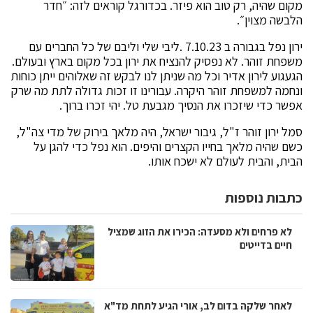
מקום שהיה, רק טוב הוא פיזר. בכדורגל קוראים לזה: ״חדר
הלבשה מצוין״.
ירון נפל בגבורה ב 7.10.23 .ליבי שלי וליבם של כל החברים עם
משפחת זוהר. לא נפסיק להנציח את ירון בכל מקום בארץ ובעולם.
הגעגוע לירון אדיר וכל מה שניתן לנו לבקש זה שאלוהים ייתן כוחות
ונחמה למשפחת זוהר היקרה. עבורינו זו זכות גדולה לתת מה שרק
אפשר כדי שיזכרו את הנסיך מגבעת טל. יהי זכרו ברוך.
סמל ירון זוהר ז"ל, גיבור ישראל, היה מלאך בירוק של מדי צה"ל,
כשם שהיה מלאך בחייו הקצרים והיפים. הוא נפל כדי להגן על
הבית, והבית לעולם לא ישכח אותו.
כתבות נוספות
לא פרחים ולא מסעדה: הכירו את הזוג שמציל
חיים בדייטים
לאחר שלקה בדום לב, אורי הגיע לתחת מד"א