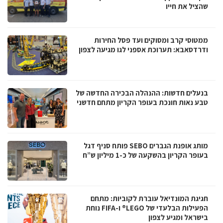
שהציל את חייו
ממטוסי קרב ומסוקים ועד פסל החירות
ודרדסאבא: תערוכת אספני לגו מגיעה לצפון
בנעלים חדשות: ההנהלה הבכירה החדשה של
טבע נאות חונכת בעופר הקריון מתחם חדשני
מותג אופנת הגברים SEBO פותח סניף דגל
בעופר הקריון בהשקעה של כ-1 מיליון ש”ח
חגיגת המונדיאל עוברת לקוביות: מתחם
הפעילות הבלעדי של LEGO® ו-FIFA נוחת
בישראל ומגיע לצפון