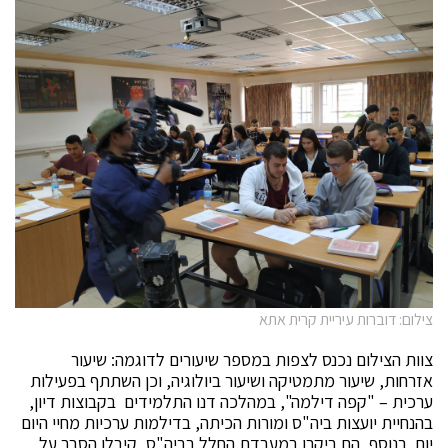
צילום: דוברות עיריית קרית אתא
צוות הצילום נכנס לצפות במספר שיעורים לדוגמה: שיעור
אזרחות, שיעור מתמטיקה ושיעור ביולוגיה, וכן השתתף בפעילות
ערכית – "קפה דילמה", במהלכה דנו התלמידים בקבוצות דיון,
בהנחיית יועצות ביה"ס ומורות הכיתה, בדילמות ערכיות מחיי היום
יום. בנוסף, הם ביקרו במעבדת החלל בביה"ס, קיבלו הסבר על