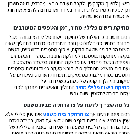
רישיון לתיווך מקרקעין, לקבל תעודת רופא, מהנדס, רואה חשבון
וכן למסירת מידע לרשות זרה במידה ואדם רוצה להוציא אזרחות
או אשרת עבודה או שהייה.
מחיקת רישום פלילי: מחיר, זמן והטפסים המעורבים
רבים חושבים כי העלות של מחיקת רישום פלילי היא גבוהה, אבל
מדובר במחיר סביר לחלוטין נוכח העובדה כי מדובר בתהליך שאינו
פשוט הכולל פגישה עם הלקוח, איסוף מסמכים רלוונטיים, הגשת
בקשה מנומקת ומוסמכת למחלקת החנינות במשרד המשפטים
ועמידה בקשר מתמיד עם מחלקת החנינות במשרד המשפטים
ועם בית הנשיא. התהליך כולו דורש מעקב צמוד והגשת מסמכים
תומכים כמו המלצות ממעסיקים, תעודות הערכה, ואישורים על
שיקום. במהלך תקופה של כשנה. כשמדובר על
מחיקת רישום פלילי מחיר
התהליך והאישורים מתנקז לכדי
עלות סבירה לחלוטין ושוות נפש.
כל מה שצריך לדעת על צו הרחקה מבית משפט
רבים אינם יודעים אך
צו הרחקה בית משפט
אינו ענין פלילי אלא
ענין אזרחי שאינו נרשם באף רישום שהוא. עם זאת, במידה ואדם
מפר צו הרחקה של בית משפט הרי שמדובר בעבירה פלילית של
הפרת הוראה חוקית ובמקרים מסוימים מוגש בגינה כתב אישום