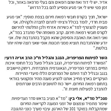
אדיר. יש לי דוד ואח שהם רופאים והם בעלי מרפאה באזור, וכל
זמן פנוי שיש לי אני מגיע ומסייע להם בכל הדרוש."
ישראל, חניך בקורס חובשי רפואת חירום בצפת מוסיף: "אני מגיע
מבית חרדי, לומד בכולל ורציתי לתרום לחברה ולקהילה. אני
מעוניין להצטרף למד"א כשירות אזרחי ולכן החלטתי להירשם
לקורס חובשי רפואת חירום. קרוב משפחה שלי מתנדב במד"א,
ואני רואה את האהבה והסיפוק שהוא מקבל בהתנדבות שלו. אני
יודע שההתנדבות תוציא ממני תכונות אופי שאני רוצה שיהיו יותר
בולטות."
השר לפיתוח הפריפריה, הנגב והגליל ח"כ הרב אריה דרעי:
"המשרד לפיתוח הפריפריה, הנגב והגליל פועל בכל תחומי איכות
החיים במרחבי הפריפריה, הגאוגרפית והחברתית. ריחוק היישובים
בנגב ובגליל לצד היותם של המרחבים הללו מיעדי התיירות
העיקריים בארץ מחייב אותנו להציע מענה מהיר ומקצועי בוודאי
בתחום רפואת החירום. יישר כוח לתושבים הרבים שנרתמים
להתנדב לפעילות חיונית זו".
מנכ"ל מד"א, אלי בין:
"מד"א מציב בראש סדר העדיפויות
שיפור מתמיד וצמצום של זמני המענה לקריאות החירום
שמתקבלות במוקד 101 של הארגון. עיבוי מערך כונני התגובה