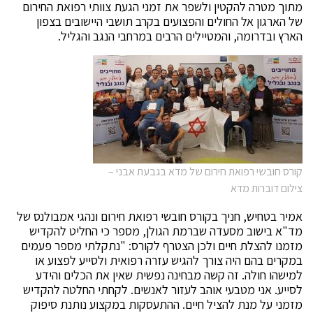
מתוך מטרה להקטין ולשפר את זמני הגעת צוותי רפואת החירום
של הארגון אל החולים והפצועים בקרב תושבי היישובים בצפון
הארץ ובדרומה, והמטיילים הרבים במרחבי הנגב והגליל.
קורס חובשי רפואת חירום של מדא בגבעת אבני –
צילום דוברות מדא
אמיר בטחיש, חניך בקורס חובשי רפואת חירום ונהגי אמבולנס של
מד"א בישוב מסעדה שברמת הגולן, מספר כי החליט להקדיש
מזמנו להצלת חיים ולכן הצטרף לקורס: "נתקלתי מספר פעמים
במקרים בהם היה צורך להגיש עזרה רפואית ולסייע לפצוע או
למישהו חולה. זה קשה מבחינה נפשית שאין את הכלים והידע
לסייע. אני מטבעי אוהב לעזור לאנשים. לקחתי החלטה להקדיש
מזמני על מנת להציל חיים. ההתעסקות במקצוע נותנת סיפוק