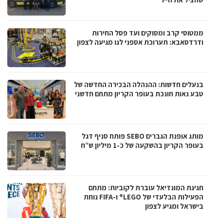
ממטוסי קרב ומסוקים ועד פסל החירות
ודרדסאבא: תערוכת אספני לגו מגיעה לצפון
בנעלים חדשות: ההנהלה הבכירה החדשה של
טבע נאות חונכת בעופר הקריון מתחם חדשני
מותג אופנת הגברים SEBO פותח סניף דגל
בעופר הקריון בהשקעה של כ-1 מיליון ש”ח
חגיגת המונדיאל עוברת לקוביות: מתחם
הפעילות הבלעדי של LEGO® ו-FIFA נוחת
בישראל ומגיע לצפון