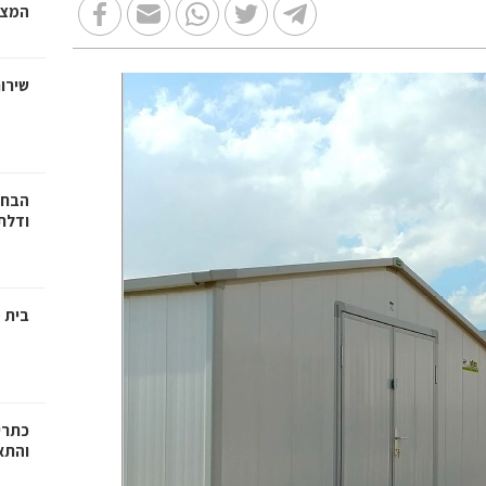
המצב
שירות
הבחי
ודלתו
בית מ
כתרי
והתא