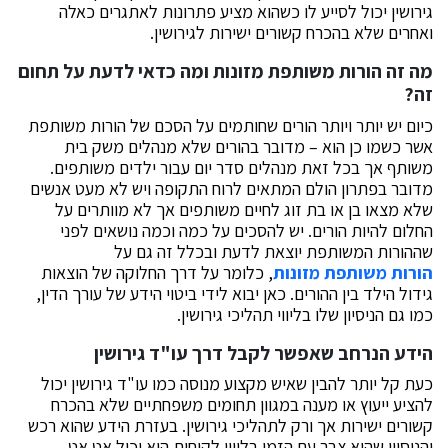
גירושין יכול לסייע לו כשהוא מציע פתרונות לאתגרים כאלה
ואחרים שלא בהכרח קשורים ישירות לגירושין.
מה זה הורות משותפת מזונות ומה כדאי לדעת על תחום
זה?
כיום יש יותר ויותר הורים שחותמים על הסכם של הורות משותפת
אשר כשמו כן הוא – מדובר בהורים שלא מנהלים משק בית
משותף אך בכל זאת מנהלים סדר יום עבור ילדים משותפים.
מדובר בפתרון הולם המתאים לרוח התקופה ויש לא מעט אנשים
שלא מצאו בן או בת זוג לחיים משותפים אך לא מוותרים על
החלום להיות הורים. יש להסכים על כמה וכמה נושאים לפני
שההורות המשותפת יוצאת לדעת ובכלל זה גם על
הורות משותפת מזונות
, כלומר על דרך החלוקה של הוצאות
גידול הילד בין ההורים. כאן יבוא לידי ביטוי הידע של עורך הדין,
כמו גם הניסיון שלו בליווי תהליכי גירושין.
הידע הנרחב שאפשר לקבל דרך עו"ד גירושין
כעת קל יותר להבין שאיש מקצוע מנוסה כמו עו"ד גירושין יכול
להציע ייעוץ או מענה במגוון תחומים משפחתיים שלא בהכרח
קשורים ישירות אך ורק לתהליכי גירושין. בעזרת הידע שהוא רכש
והניסיון שהוא צבר עם הזמן בליווי לקוחות הוא יכול אט אט