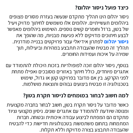
כיצד פועל ניסור יהלום?
ניסור יהלום
הינו תהליך מתקדם שנעשה בעזרת מסורים מצופים
ביהלומים תעשייתיים. יהלומים אלו משמשים לחיתוך מדויק ויעיל
של בטון, ברזל וחומרים קשים נוספים. השימוש ביהלומים מאפשר
לבצע חיתוכים מדויקים ללא פגיעות מבניות, מה שהופך את
ניסור יהלום
לפתרון אידיאלי עבור פרויקטים בבנייה מודרנית.
תהליך זה מבטיח שהעבודה תתבצע במהירות וביעילות, תוך
שמירה על איכות ועמידות החומרים.
בנוסף, ניסור יהלום זוכה לפופולריות בזכות היכולת להתמודד עם
אתגרים מיוחדים, כולל חיתוך באזורים מסובכים ואפילו מתחת
לפני הקרקע. בין אם מדובר בפרויקט קטן או גדול, שימוש
בטכנולוגיה זו מבטיח ביצועים גבוהים ותוצאות מושלמות.
למה חשוב לבחור במומחים לניסור תקרת בטון?
כאשר מדובר על
ניסור תקרת בטון
, חשוב לבחור בחברה מקצועית
ומנוסה שיודעת להתמודד עם אתגרים שונים. ניסיון מקצועי וציוד
מתקדם הם המפתח לביצוע עבודה איכותית ובטוחה. חברות
המתמחות בתחום משתמשות בטכנולוגיות חדישות כדי להבטיח
שהעבודה תתבצע בצורה מדויקת וללא תקלות.