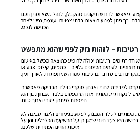
בעיה רחבה יותר – ולכן חשוב שכל פרט ייבחן בקפידה.
ועי מאפשר לדרוש תיקונים מהקבלן, לנהל משא ומתן חכם
לת. כך ניתן למנוע הוצאות בלתי צפויות ועוגמת נפש לאחר
הכניסה לנכס.
 רטיבות – לזהות נזק לפני שהוא מתפשט
א חדירת מים. רטיבות יכולה להופיע כתוצאה מכשל באיטום
חיצוניים. לעיתים הסימנים גלויים – כתמים, קילופי צבע או
במקרים רבים מדובר ברטיבות סמויה שמתפתחת לאורך זמן.
דם למדידת לחות ואבחון מוקדי נזילה. הבדיקה מאפשרת
פול נקודתי שמסתיר את הסימפטום בלבד. אבחון נכון הוא
המפתח לפתרון יסודי וארוך טווח.
שמעותיים לשלד המבנה, לפגוע בגימורים וליצור סביבה לא
כישה היא צעד חיוני שמגן הן על ההשקעה הכלכלית והן על
איכות החיים העתידית שלכם.