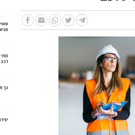
טעויו
פגיעה
מתי צ
רכב י
כך ת
יציר