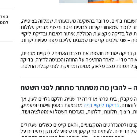
המדר
שובות בחיים. מדובר בהשקעה משמעותית שמלווה בציפייה,
למסמ
 לזכור שמאחורי קירות צבועים היטב וריצוף מבריק עלולות
ת של בדיקה מקצועית הכוללת איתור רטיבות ובדיקת ליקויי
יה – שני שלבים קריטיים שמגנים עליכם מפני טעויות יקרות.
ק בדיקה יסודית חושפת את מצבם האמיתי. ליקויים מבניים,
וחר מדי – לאחר החתימה על החוזה והכניסה לדירה. בדיקה
ל תמונת מצב מלאה, אמינה ומדויקת לפני קבלת החלטה.
יה – להבין מה מסתתר מתחת לפני השטח
ה מקבלן, בית פרטי או דירה יד שנייה. חלקם גלויים לעין, אך
 לזהותם.
בדיקת ליקויי בניה
מתבצעת באופן שיטתי ומעמיק,
, ריצוף, חלונות, דלתות, מערכות חשמל ואינסטלציה ועוד.
ים ולסטנדרטים המקצועיים, והאם קיימים כשלים שעלולים
של הדיירים. לעיתים סדק קטן או שיפוע לא תקין מעידים על