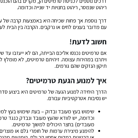
דרכים נוספים לכניסת טרמיטים הן, מקרים בהם הוכנס ל
ריהוט שנמסר, ריהוט בחנויות יד שנייה וכדומה.
דרך נוספת אך פחות שכיחה היא באמצעות קרבה של ענפי
עם מדובר בעצים לחים או נרקבים. הקרבה בין הבית לע
חשוב לדעת!
אם טרמיטים נכנסו אליכם הבייתה, הם לא ייעזבו עד ש
ויתרבו במהירות עצומה. זיהיתם טרמיטים, לא מומלץ ל
תיקון הנזקים שהם גורמים.
איך למנוע הגעת טרמיטים?
הדרך היחידה למנוע הגעה של טרמיטים היא ביצוע סדר
יש נסיבות אטרקטיביות עבורם.
שימוש בעץ מעובד ובדוק – בעת שימוש בעץ למט
וכדומה, יש לוודא שהעץ מעובד ונבדק כנגד טרמי
מעובדים) בחצר היכולים למשוך טרמיטים.
להימנע מיצירת ערמות של חומרי גלם או מוצרים
או קרטונים במקום אחסון קר ולח, הימנעות מה