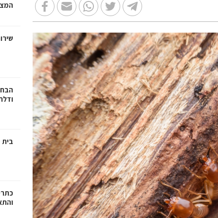
המצב
שירות
הבחי
ודלתו
בית מ
כתרי
והתא