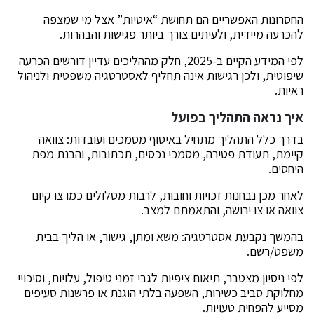
החסרונות האפשריים הם תחושת “איטיות” אצל מי שמצפה
להכרעה מיידית, ולעיתים צורך ביותר פגישות והבהרות.
לפי המידע הקיים ב-2025, חלק מההליכים עדיין דורשים הכרעה
שיפוטית, ולכן רגישות אינה תחליף לאסטרטגיה משפטית ולניהול
ראיות.
איך נראה התהליך בפועל
בדרך כלל התהליך מתחיל באיסוף מסמכים ועובדות: צוואה
קיימת, תעודת פטירה, מסמכי נכסים, תכתובות, והבנת מפת
היחסים.
לאחר מכן נבחנות זכויות וחובות, לרבות מסלולים כמו צו קיום
צוואה או צו ירושה, והתאמתם למצב.
בהמשך נקבעת אסטרטגיה: משא ומתן, גישור, או הליך בבית
משפט/רשם.
לפי ניסיון מצטבר, תיאום ציפיות לגבי זמני טיפול, עלויות, וסיכויי
מחלוקת סביב כשירות, השפעה בלתי הוגנת או פרשנות סעיפים
מסייע להפחית טעויות.