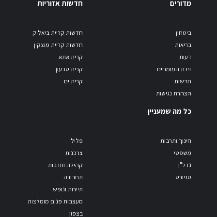
מדורים
חדשות אזוריות
ביטחון
חדשות קריית ביאליק
בריאות
חדשות קריית מוצקין
דעות
קרית אתא
זירת המומחים
קרית טבעון
חדשות
קרית ים
הצהרת נגישות
כל מה שמעניין
חינוך ותרבות
פלילי
משפטי
צרכנות
נדל"ן
קהילה ותרבות
ספורט
תחבורה
תיירות ונופש
מעצבות פנים מומלצות
בצפון