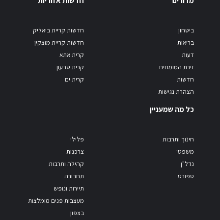
מדורים
חדשות אזוריות
ביטחון
חדשות קריית ביאליק
בריאות
חדשות קריית מוצקין
דעות
קרית אתא
זירת המומחים
קרית טבעון
חדשות
קרית ים
הצהרת נגישות
כל מה שמעניין
חינוך ותרבות
פלילי
משפטי
צרכנות
נדל"ן
קהילה ותרבות
ספורט
תחבורה
תיירות ונופש
מעצבות פנים מומלצות
בצפון