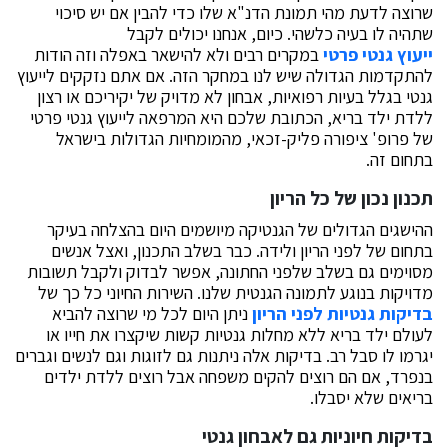
שרוצה לדעת מהי תמונת הדנ"א שלו כדי להבין אם יש סיכוי
שתהיה לו בעיה כלשהי. כיום, אנחנו יכולים לקבל
ייעוץ גנטי פרטי
במקרים רבים ולא להישאר באפלה וזה הודות
להתקדמות הגדולה שיש לנו במחקר הזה. אם אתם נזקקים לייעוץ
גנטי בגלל בעיות רפואיות, אבחון לא מדויק של יקיריכם או רצון
ללדת ילד בריא, הכתובת שלכם היא המרפאה לייעוץ גנטי פרטי
של פרופ' ציפורה פליק-זכאי, מהמומחיות הגדולות בישראל
בתחום זה.
תכנון נכון של כל הריון
ההישגים הגדולים של הגנטיקה מיושמים היום בהצלחה בעיקר
בתחום של לפני הריון ולידה. כבר בשלב התכנון, ואצל אנשים
מסוימים גם בשלב שלפני החתונה, אפשר לבדוק ולקבל תשובות
מדויקות בנוגע לתמונה הגנטית שלנו. השירות החיוני כל כך של
בדיקות גנטיות לפני הריון
ניתן היום לכל מי שרוצה להביא
לעולם ילד בריא ללא מחלות גנטיות קשות שיקצרו את חייו או
יגרמו לו סבל רב. בדיקות אלה ניתנות גם לזוגות וגם לנשים וגברים
בנפרד, אם הם רוצים להקים משפחה אבל רוצים ללדת ילדים
בריאים שלא יסבלו.
בדיקות חיוניות גם לאבחון גנטי