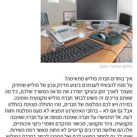
צילום: עמיעד טאוב
איך בוחרים חברת פוליש מתאימה?
על מנת להבטיח לעצמכם ביצוע מדויק ונכון של פוליש שיחזיק
מעמד לאורך זמן ובעיקר ישדרג את מראה המשרד שלכם, כל מה
שאתם צריכים זה פשוט לבחור חברת פוליש מקצועית ואמינה.
במידה ויש לכם המלצות של חברים, זוהי התחלה מצוינת בהחלט
אבל גם אם לא – ברחבי האינטרנט תמצאו לא מעט המלצות וחוות
דעת. אל תתפשרו על חברה שאיננה מנוסה או על חברה שאיננה
מקצועית. ציוד מקצועי, מכשור מתקדם וחומרי ניקוי איכותיים,
אלה הם שלושה מרכיבים קריטיים לא פחות מאשר רמת השירות.
שימו לב גם למחיר המוצע לכם ואל תמהרו לבחור בחברת הפוליש