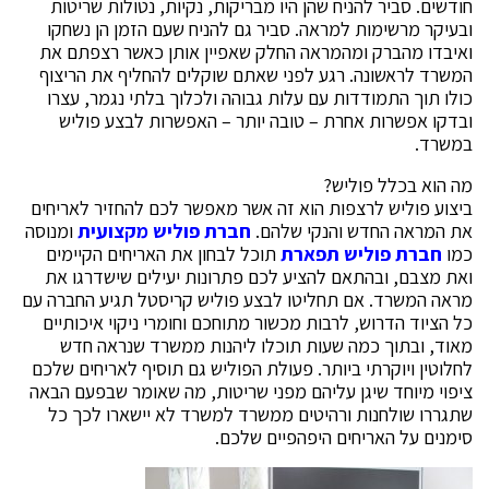
חודשים. סביר להניח שהן היו מבריקות, נקיות, נטולות שריטות
ובעיקר מרשימות למראה. סביר גם להניח שעם הזמן הן נשחקו
ואיבדו מהברק ומהמראה החלק שאפיין אותן כאשר רצפתם את
המשרד לראשונה. רגע לפני שאתם שוקלים להחליף את הריצוף
כולו תוך התמודדות עם עלות גבוהה ולכלוך בלתי נגמר, עצרו
ובדקו אפשרות אחרת – טובה יותר – האפשרות לבצע פוליש
במשרד.
מה הוא בכלל פוליש?
ביצוע פוליש לרצפות הוא זה אשר מאפשר לכם להחזיר לאריחים
את המראה החדש והנקי שלהם.
חברת פוליש מקצועית
ומנוסה
כמו
חברת פוליש תפארת
תוכל לבחון את האריחים הקיימים
ואת מצבם, ובהתאם להציע לכם פתרונות יעילים שישדרגו את
מראה המשרד. אם תחליטו לבצע פוליש קריסטל תגיע החברה עם
כל הציוד הדרוש, לרבות מכשור מתוחכם וחומרי ניקוי איכותיים
מאוד, ובתוך כמה שעות תוכלו ליהנות ממשרד שנראה חדש
לחלוטין ויוקרתי ביותר. פעולת הפוליש גם תוסיף לאריחים שלכם
ציפוי מיוחד שיגן עליהם מפני שריטות, מה שאומר שבפעם הבאה
שתגררו שולחנות ורהיטים ממשרד למשרד לא יישארו לכך כל
סימנים על האריחים היפהפיים שלכם.