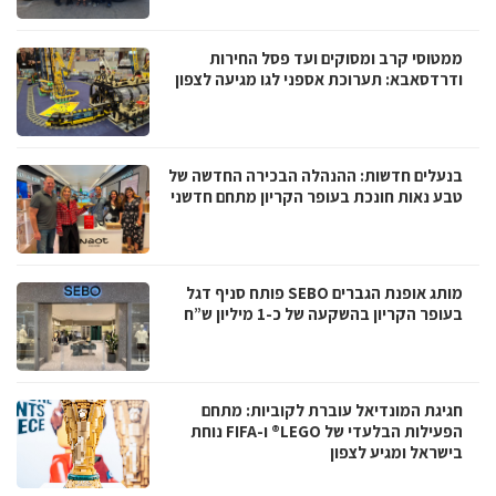
ממטוסי קרב ומסוקים ועד פסל החירות
ודרדסאבא: תערוכת אספני לגו מגיעה לצפון
בנעלים חדשות: ההנהלה הבכירה החדשה של
טבע נאות חונכת בעופר הקריון מתחם חדשני
מותג אופנת הגברים SEBO פותח סניף דגל
בעופר הקריון בהשקעה של כ-1 מיליון ש”ח
חגיגת המונדיאל עוברת לקוביות: מתחם
הפעילות הבלעדי של LEGO® ו-FIFA נוחת
בישראל ומגיע לצפון