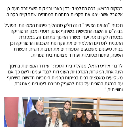
במקום הראשון זכה התלמיד ירדן בארי ובמקום השני זכה נועם בן
אלטבל אשר ייצגו את הקריות בתחרות המחוזית שתתקיים בקרוב.
תכנית "הנואם הצעיר" הינה חלק מתהליך פיתוח המצוינות הפועל
בביה"ס זו השנה החמישית בשיתוף ארגון רוטרי ומכון הרטוריקה
במטרה לקדם את יעדי משרד החינוך בתחום זה. במסגרת
התכנית לומדים התלמידים את עקרונות השכנוע והרטוריקה וכן
בניית טיעונים משכנעים המעודדים את תרבות השיח, העשרת
השפה, פיתוח מסוגלות ועידוד מצוינות בית ספרית.
לדברי איריס הראל, מנהלת בית הספר:" עידוד המצוינות בחינוך
הינה אחת המטרות המרכזיות העומדות לנגד עינינו ולשם כך אנו
משקיעים מאמצים רבים בפיתוח תכניות חינוכיות חדשות בשיתוף
עם הנהגת ההורים על מנת להעניק סביבת לימודים מאתגרת
וחווייתית."