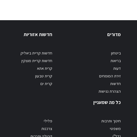
מדורים
חדשות אזוריות
ביטחון
חדשות קריית ביאליק
בריאות
חדשות קריית מוצקין
דעות
קרית אתא
זירת המומחים
קרית טבעון
חדשות
קרית ים
הצהרת נגישות
כל מה שמעניין
חינוך ותרבות
פלילי
משפטי
צרכנות
נדל"ן
קהילה ותרבות