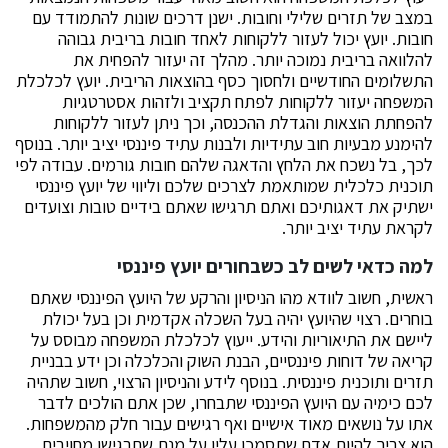
במצב של תזרים שלילי וחובות. ישנן דרכים שונות להתמודד עם
חובות. יועץ יכול לעזור ללקוחות לאחד חובות בריבית גבוהה
להלוואה בריבית נמוכה יותר. מהלך זה יעזור להפחית את
התשלומים החודשיים ולחסוך כסף בהוצאות הריבית. יועץ לכלכלת
המשפחה יעזור ללקוחות לפתח תקציב ולזהות אסטרטגיות
להפחתת הוצאות והגדלת ההכנסה, וכך ניתן לעזור ללקוחות
להימנע מבעיות חוב עתידיות ולבנות עתיד פיננסי יציב יותר. בנוסף
לכך, בל נשכח את הלחץ והדאגה שלהם חובות גורמים. עבודה לפי
תוכנית כלכלית שמותאמת לצרכים שלכם וליווי של יועץ פיננסי
ישתיק את דאגותיכם ואתם תרגישו שאתם בידיים טובות וצועדים
לקראת עתיד יציב יותר.
למה כדאי לשים לב כשבחורים יועץ פיננסי
ראשית, חשוב לוודא מהו הניסיון והרקע של היועץ הפיננסי שאתם
בוחרים. רצוי שהיועץ יהיה בעל השכלה אקדמית וכן בעל יכולת
ליישם את התיאוריות והידע. ייעוץ לכלכלת המשפחה מבוסס על
קריאה של דוחות פיננסיים, הבנת השוק והכלכלה וכן ידע בבניית
תזרים ותוכנית פיננסית. בנוסף לידע והניסיון הרצוי, חשוב שתהיה
לכם כימיה עם היועץ הפיננסי שתבחרו, שכן אתם הולכים לדבר
אתו על נושאים מאוד אישיים ואף רגישים עבור חלק מהמשפחות.
הוא צריך להיות אדם שתסמכו עליו על מנת שתרגישו מחויבים