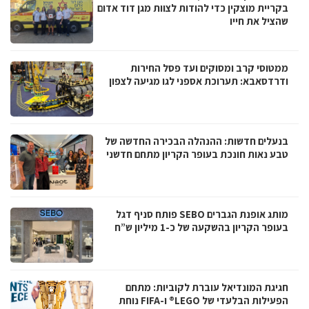
בקריית מוצקין כדי להודות לצוות מגן דוד אדום
שהציל את חייו
ממטוסי קרב ומסוקים ועד פסל החירות
ודרדסאבא: תערוכת אספני לגו מגיעה לצפון
בנעלים חדשות: ההנהלה הבכירה החדשה של
טבע נאות חונכת בעופר הקריון מתחם חדשני
מותג אופנת הגברים SEBO פותח סניף דגל
בעופר הקריון בהשקעה של כ-1 מיליון ש”ח
חגיגת המונדיאל עוברת לקוביות: מתחם
הפעילות הבלעדי של LEGO® ו-FIFA נוחת