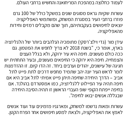
לעמוד כחלוצה במהפכת המריחואנה והחשיש ברחבי העולם.
עשרות שקיות גראס מסוגים שונים במשקל כולל של 100 גרם
פוזרו ברחבי העיר במסגרת המשחק, ומשתמשי האפליקציה
יוצאים לחיפושים בעקבותיהם, תוך שהם מקבלים רמזים וחידות
מהאפליקציה.
עידן מור (גדי וילצ'רסקי) מתומכיה הנלהבים ביותר של הלגליזציה
בארץ, אומר כי, "בשנת 2018 לא צריך לחפש את המטמון. גם
ככה כולם מעשנים. חיפה היא עיר ירוקה, ולא בגלל העצים
והצמחייה. חיפה היא ירוקה כי החיפאים מעשנים, ובעיר התחתית יש
חגיגה של עישונים, יהודים וערבים ביחד. זה הדו קיום. זו ההזדמנות
לומר לראש העיר יונה יהב שתמיד מחפש דרכים לתת פייט לתל
אביב – הדרך היחידה שחיפה תיתן פייט אמיתי לתל אביב היא אם
חיפה תהיה עיר הפיילוט ללגליזציה, כמו אמסטרדם בהולנד. אם
בחיפה ייפתח הקופי שופ העברי הראשון זו תהיה הסיבה היחידה
שבגללה אנשים יבואו לחיפה".
עשרות ומאות נרשמו למשחק, ומארגניו מזמינים עוד ועוד אנשים
לאמץ את האפליקציה, ולצאת למסע חיפושים אחר הפרח הקטן.