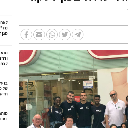
לאחר
מד"א
מגן ד
ממטו
ודרד
לצפון
בנעל
של ט
חדשנ
בעופר 