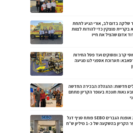
 שלקה בדום לב, אורי הגיע לתחת
 בקריית מוצקין כדי להודות לצוות
וד אדום שהציל את חייו
סי קרב ומסוקים ועד פסל החירות
סאבא: תערוכת אספני לגו מגיעה
ים חדשות: ההנהלה הבכירה החדשה
בע נאות חונכת בעופר הקריון מתחם
י
מותג אופנת הגברים SEBO פותח סניף דגל
הקריון בהשקעה של כ-1 מיליון ש”ח