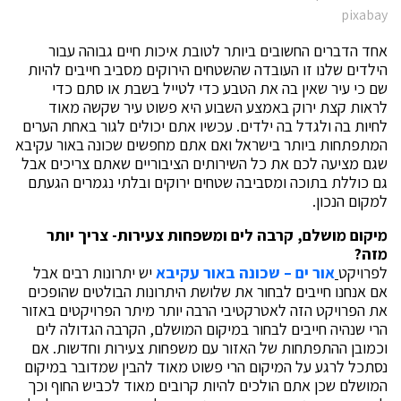
pixabay
אחד הדברים החשובים ביותר לטובת איכות חיים גבוהה עבור
הילדים שלנו זו העובדה שהשטחים הירוקים מסביב חייבים להיות
שם כי עיר שאין בה את הטבע כדי לטייל בשבת או סתם כדי
לראות קצת ירוק באמצע השבוע היא פשוט עיר שקשה מאוד
לחיות בה ולגדל בה ילדים. עכשיו אתם יכולים לגור באחת הערים
המתפתחות ביותר בישראל ואם אתם מחפשים שכונה באור עקיבא
שגם מציעה לכם את כל השירותים הציבוריים שאתם צריכים אבל
גם כוללת בתוכה ומסביבה שטחים ירוקים ובלתי נגמרים הגעתם
למקום הנכון.
מיקום מושלם, קרבה לים ומשפחות צעירות- צריך יותר
מזה?
לפרויקט
אור ים – שכונה באור עקיבא
יש יתרונות רבים אבל
אם אנחנו חייבים לבחור את שלושת היתרונות הבולטים שהופכים
את הפרויקט הזה לאטרקטיבי הרבה יותר מיתר הפרויקטים באזור
הרי שנהיה חייבים לבחור במיקום המושלם, הקרבה הגדולה לים
וכמובן ההתפתחות של האזור עם משפחות צעירות וחדשות. אם
נסתכל לרגע על המיקום הרי פשוט מאוד להבין שמדובר במיקום
המושלם שכן אתם הולכים להיות קרובים מאוד לכביש החוף וכך