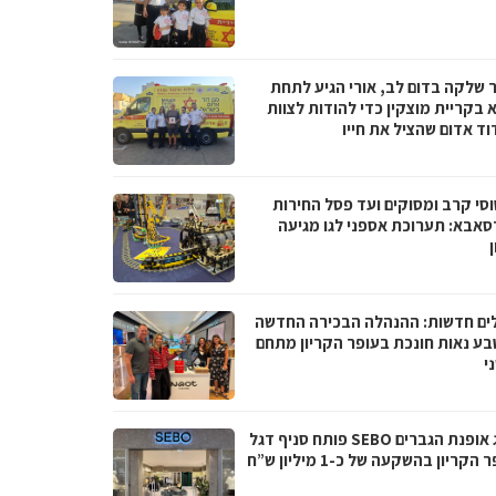
 שלקה בדום לב, אורי הגיע לתחת
 בקריית מוצקין כדי להודות לצוות
וד אדום שהציל את חייו
סי קרב ומסוקים ועד פסל החירות
סאבא: תערוכת אספני לגו מגיעה
ים חדשות: ההנהלה הבכירה החדשה
בע נאות חונכת בעופר הקריון מתחם
י
מותג אופנת הגברים SEBO פותח סניף דגל
הקריון בהשקעה של כ-1 מיליון ש”ח