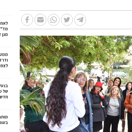
לאחר
מד"א
מגן ד
ממטו
ודרד
לצפון
בנעל
של ט
חדשנ
בעופר 