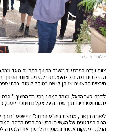
צילום: רפי עשור
צוות ועדת הפרס של משרד החינוך התרשם מאד מהתפיס
וקהילתיים במקביל להעצמת תלמידים וצוותי החינוך. חב
היבטים חדשניים שניתן ליישם כמודל לימודי בבתי ספר 
לדברי סער הראל, מנהל המחוז במשרד החינוך:" פרס זה
יזמות ויצירתיות תוך שמירה על אקלים חינוכי מיטבי, כ
ליאורה בן ארי, מנהלת ביה"ס גורדון:" המשפט "חינוך
הרוח הפדגוגית של העשייה והחשיבה בבית הספר. המוד
הנלמד ממקום אמיתי ובאופן זה להפוך את הלמידה למ