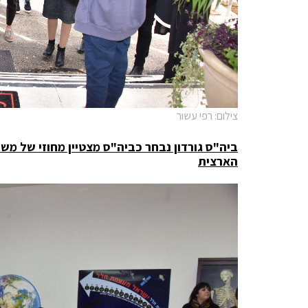
צילום: רפי עשור
ביה"ס גורדון נבחר כביה"ס מצטיין מחוזי של מש
הארצית