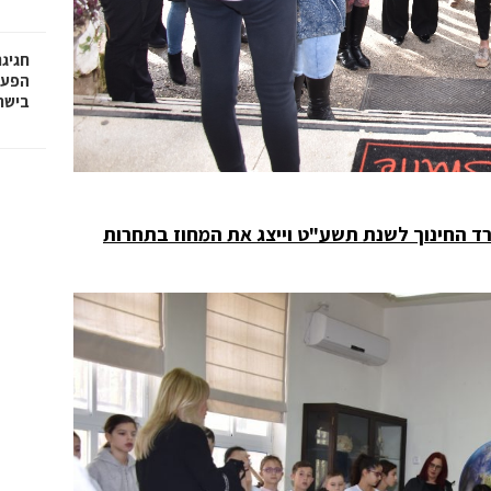
חגיג
בישר
רד החינוך לשנת תשע"ט וייצג את המחוז בתחרות