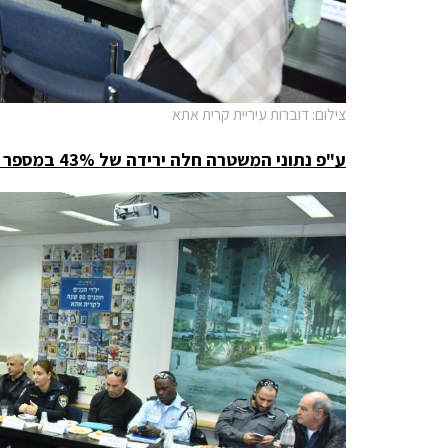
צילום: דוברות עיריית קרית אתא
ע"פ נתוני המשטרה חלה ירידה של 43% במספר העבירות בעיר