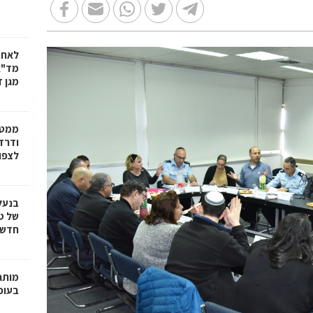
לאחר
מד"א
מגן ד
ממטו
ודרד
לצפון
בנעל
של ט
חדשנ
בעופר 