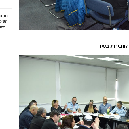
חגיג
בישר