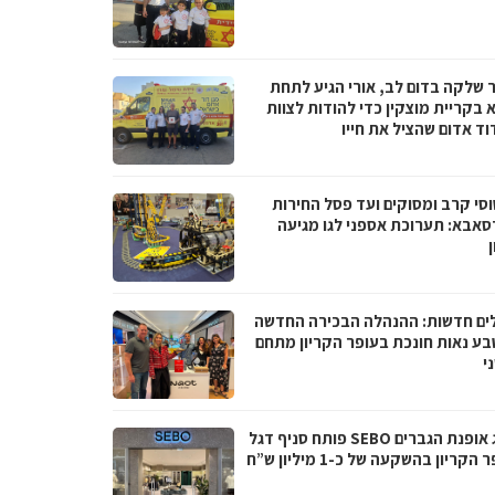
 שלקה בדום לב, אורי הגיע לתחת
 בקריית מוצקין כדי להודות לצוות
וד אדום שהציל את חייו
סי קרב ומסוקים ועד פסל החירות
סאבא: תערוכת אספני לגו מגיעה
ים חדשות: ההנהלה הבכירה החדשה
בע נאות חונכת בעופר הקריון מתחם
י
מותג אופנת הגברים SEBO פותח סניף דגל
הקריון בהשקעה של כ-1 מיליון ש”ח