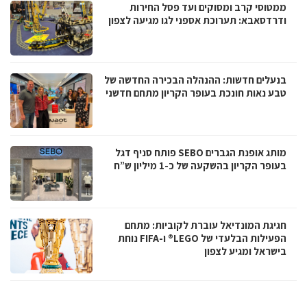
ממטוסי קרב ומסוקים ועד פסל החירות
ודרדסאבא: תערוכת אספני לגו מגיעה לצפון
בנעלים חדשות: ההנהלה הבכירה החדשה של
טבע נאות חונכת בעופר הקריון מתחם חדשני
מותג אופנת הגברים SEBO פותח סניף דגל
בעופר הקריון בהשקעה של כ-1 מיליון ש”ח
חגיגת המונדיאל עוברת לקוביות: מתחם
הפעילות הבלעדי של LEGO® ו-FIFA נוחת
בישראל ומגיע לצפון