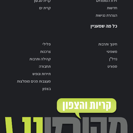
זירת המומחים
קרית טבעון
חדשות
קרית ים
הצהרת נגישות
כל מה שמעניין
חינוך ותרבות
פלילי
משפטי
צרכנות
נדל"ן
קהילה ותרבות
ספורט
תחבורה
תיירות ונופש
מעצבות פנים מומלצות
בצפון