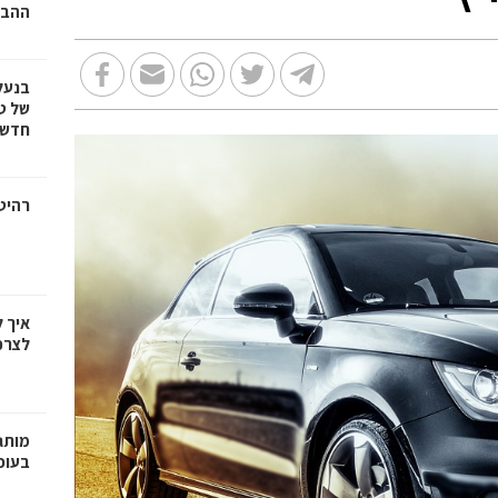
ההבד
בנעל
של ט
חדשנ
רהיטי
איך 
לצרכ
בעופר 