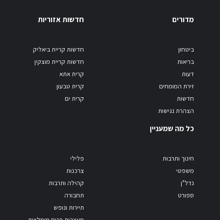
מדורים
חדשות אזוריות
ביטחון
חדשות קריית ביאליק
בריאות
חדשות קריית מוצקין
דעות
קרית אתא
זירת המומחים
קרית טבעון
חדשות
קרית ים
הצהרת נגישות
כל מה שמעניין
חינוך ותרבות
פלילי
משפטי
צרכנות
נדל"ן
קהילה ותרבות
ספורט
תחבורה
תיירות ונופש
מעצבות פנים מומלצות