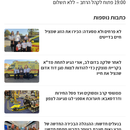
19:00 פתוח לקהל הרחב – ללא תשלום
כתבות נוספות
לא פרחים ולא מסעדה: הכירו את הזוג שמציל
חיים בדייטים
לאחר שלקה בדום לב, אורי הגיע לתחת מד"א
בקריית מוצקין כדי להודות לצוות מגן דוד אדום
שהציל את חייו
ממטוסי קרב ומסוקים ועד פסל החירות
ודרדסאבא: תערוכת אספני לגו מגיעה לצפון
בנעלים חדשות: ההנהלה הבכירה החדשה של
טבע נאות חונכת בעופר הקריון מתחם חדשני