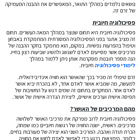
נושאים נלמדים במהלך התואר, המאפשרים את ההבנה המעמיקה
של זרם זה.
פסיכולוגיה חיובית
פסיכולוגיה חיובית היא תחום שנוצר במהלך המאה העשרים. תחום
זה מציב אתגר בפני הפסיכולוגיה המסורתית המתמקדת באבחון
וטיפול בהפרעות נפשיות. במקום, הוא מתמקד בחקר ההבנה של
מרכיבים אשר מסייעים לאדם לשגשג ולהשיג שביעות רצון בחייו.
הנה מספר תובנות מסקרנות אותן ניתן ללמוד במהלך
לימודי פסיכולוגיה
חיובית.
זרם טיפולי זה מכיר בכך שהאושר הוא חוויה אינדיבידואלית.
למעשה, מה שמביא אושר לאדם אחד, לא בהכרח יביא אושר
לאדם אחר. המחקרים בתחום זה שמים דגש על החשיבות של
תפיסה אישית וערכים אישיים, ליצירת הגדרה אישית של אושר.
מהם המרכיבים של האושר?
פסיכולוגיה חיובית לרוב מפרקת את מרכיבי האושר לשלושה
מרכיבים. ראשית, ישנה החוויה של רגשות חיוביים כמו שמחה,
הכרת תודה ואהבה. המרכיב השני הוא יצירה של מעורבות בחיים.
כלומר, הימצאות ברגע כדי לאפשר לאדם לחוש את החוויה