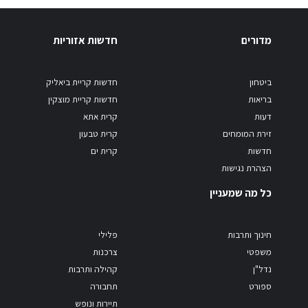
מדורים
חדשות אזוריות
ביטחון
חדשות קריית ביאליק
בריאות
חדשות קריית מוצקין
דעות
קרית אתא
זירת המומחים
קרית טבעון
חדשות
קרית ים
הצהרת נגישות
כל מה שמעניין
חינוך ותרבות
פלילי
משפטי
צרכנות
נדל"ן
קהילה ותרבות
ספורט
תחבורה
תיירות ונופש