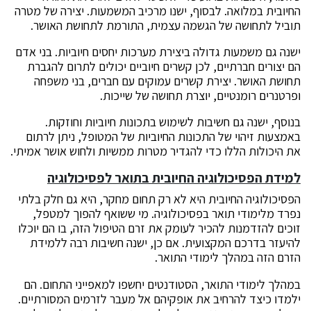
החיובית במלואה. לבסוף, ישנו מרכיב המשמעות. יצירה של מטרה
תוביל לתחושה של הגשמה עצמית, התורמת לתחושת האושר.
ישנה גם משמעות גדולה ביצירת מערכות יחסים חיוביות. בני אדם
הם יצורים חברתיים, לכן קשרים חיוביים יכולים לתרום להגברת
תחושת האושר. יצירת קשרים עמוקים עם חברים, בני משפחה
ופרטנרים רומנטיים, יוצרת תחושה של שייכות.
בנוסף, ישנה גם חשיבות לשימוש בתכונות חיוביות וחוזקות.
באמצעות זיהוי של התכונות החיוביות של המטופל, ניתן לרתום
את היכולות הללו כדי להגדיר מטרות ממשיות ולחוש אושר אמיתי.
למידת הפסיכולוגיה החיובית בתואר לפסיכולוגיה
הפסיכולוגיה החיובית היא לא רק תחום מחקר, היא גם חלק בלתי
נפרד מלימודי תואר בפסיכולוגיה. מי ששואף להפוך למטפל,
זוכים להזדמנות להכיר לעומק את זרם הטיפול הזה, בו הם יוכלו
להיעזר בדרכם המקצועית. אם כן, ישנה חשיבות רבה ללמידת
הזרם הזה במהלך לימודי התואר.
במהלך לימודי התואר, הסטודנטים יחשפו למאפייני התחום. הם
ילמדו כיצד להרחיב את אופקיהם אל מעבר לזרמים המסורתיים.