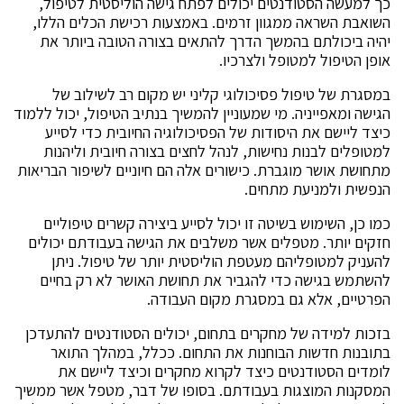
כך למעשה הסטודנטים יכולים לפתח גישה הוליסטית לטיפול,
השואבת השראה ממגוון זרמים. באמצעות רכישת הכלים הללו,
יהיה ביכולתם בהמשך הדרך להתאים בצורה הטובה ביותר את
אופן הטיפול למטופל ולצרכיו.
במסגרת של טיפול פסיכולוגי קליני יש מקום רב לשילוב של
הגישה ומאפייניה. מי שמעוניין להמשיך בנתיב הטיפול, יכול ללמוד
כיצד ליישם את היסודות של הפסיכולוגיה החיובית כדי לסייע
למטופלים לבנות נחישות, לנהל לחצים בצורה חיובית וליהנות
מתחושת אושר מוגברת. כישורים אלה הם חיוניים לשיפור הבריאות
הנפשית ולמניעת מתחים.
כמו כן, השימוש בשיטה זו יכול לסייע ביצירה קשרים טיפוליים
חזקים יותר. מטפלים אשר משלבים את הגישה בעבודתם יכולים
להעניק למטופליהם מעטפת הוליסטית יותר של טיפול. ניתן
להשתמש בגישה כדי להגביר את תחושת האושר לא רק בחיים
הפרטיים, אלא גם במסגרת מקום העבודה.
בזכות למידה של מחקרים בתחום, יכולים הסטודנטים להתעדכן
בתובנות חדשות הבוחנות את התחום. ככלל, במהלך התואר
לומדים הסטודנטים כיצד לקרוא מחקרים וכיצד ליישם את
המסקנות המוצגות בעבודתם. בסופו של דבר, מטפל אשר ממשיך