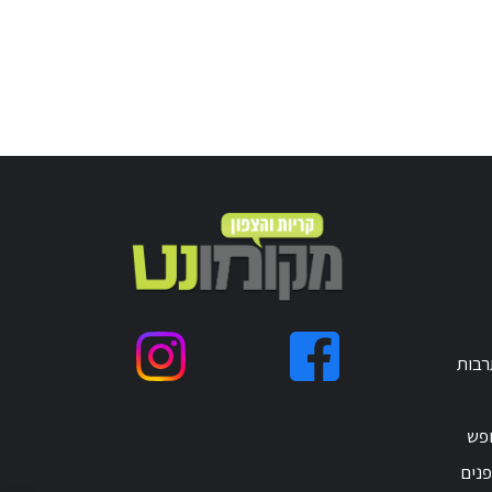
רבות
ופש
נים