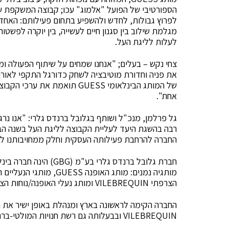
הספורטיבי של הפועל "אלמוג" עכו; קבוצה המשקפת שאי
לפרוץ גבולות, לחדש ולהשפיע בתחום פעילותם: האחד 
מגלמת שילוב בין סגנון חיים לעשייה, בין יוקרה לפשטו
לעלות לליגת העל.
צחי נקש – בעלים; "אנחנו שמחים על שיתוף הפעולה ו
את פניה וחדורת מוטיבציה לשחק כדורגל התקפי לאור
של המותג הבינלאומי GUESS תואמ
אחת".
גל פרלמן, מנכ"ל ושותף בגלובל ברנדס גלרי: "אנו נ
רבה בהשגת היעד לעליית הקבוצה לליגת העל בשנה הב
החברה להרחבת פעילותה העסקית וחלק ממחויבותנו לק
חברת גלובל ברנדס גלרי ב
הצרפתי VILEBREQUIN ומותג נעלי האופנה/נוחות הצרפתי BAYTON המיוצר בספרד ועוד…
VILEBREQUIN ובבעלותה גם רשת חנויות המולטי-ברנד: G-CONCEPT STORE.