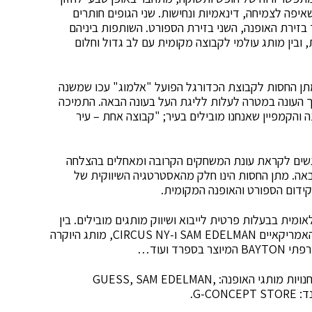
פה לצמיחה, דינאמיות ונחישות. שני הגופים חותרים
בזירת האופנה, השני בזירת הספורט. השותפות ביניהם
ת, ובין מותג עולמי לקבוצה מקומית עם לב גדול וחלום
מתן החסות לקבוצת הכדורגל הפועל "אלמוג" עכו שמשנה
ך העונה במטרה לעלות לליגת העל בעונה הבאה. התמיכה
ת את ערכי הקבוצה והקמפיין שאנחנו מובילים בעיר; "קבוצה אחת – עיר
רגשים לקראת עונת המשחקים הקרובה ומאחלים בהצלחה
אה. מתן החסות הינו חלק מהאסטרטגיה השיווקית של
ידום הספורט והאופנה המקומית.
ע"מ (GBG) הינה חברה בינלאומית בבעלות פרטית לייבוא ושיווק מותגים מובילים. בין
מותגיה נמנים: מותג האופנה GUESS, מותגי הנעליים האמריקאיים SAM EDELMAN ו-CIRCUS NY, מותג היוקרה
החברה הקימה לראשונה בארץ ומנהלת באופן ישיר את חנויות מותגי האופנה: GUESS, SAM EDELMAN,