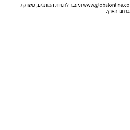
החברה מפעילה אתר מכירות אונליין מוביל בכתובת: www.globalonline.co.il ומעבר לחנויות המותגים, משווקת
ברחבי הארץ.