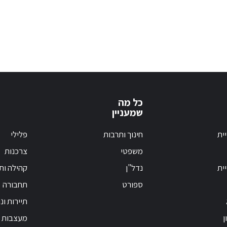
כל מה
שמעניין
ית
חינוך ותרבות
פלילי
משפטי
צרכנות
ית
נדל"ן
קהילה ות
ספורט
תחבורה
תיירות ונ
ן
מעצבות פ