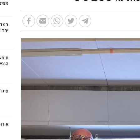
מצילו
במקו
יחד א
חופש
הנפש
פתרו
אירו