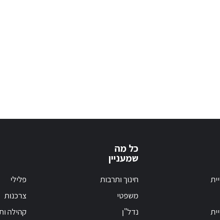
כל מה
שמעניין
ית
חינוך ותרבות
פלילי
משפטי
צרכנות
ית
נדל"ן
קהילה ות