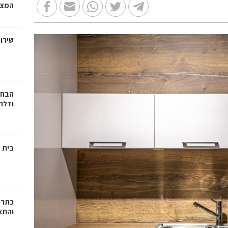
המצב
שירות
הבחי
ודלתו
בית מ
כתרי
והתא