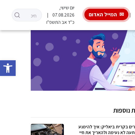
יום שישי,
המייל האדום
07.08.2026
כ"ד אב התשפ"ו
פתח סרגל 
 נוספות
ים בקרית ביאליק: איך להימנע
עה לא נעימה ולהאריך את חיי