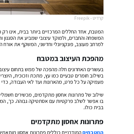
קרדיט - Freepik
המטבח, אחד החללים המרכזיים ביותר בבית, אינו רק מ
המשפחה והחברים, ולמוקד עיצובי שמביע את הסגנון ו
למרחב מעוצב, פונקציונלי וחדשני, המשקף את אורח הח
מהפכת העיצוב במטבח
בעשורים האחרונים חלה מהפכה של ממש בתחום עיצוב ה
בשילוב חומרים טבעיים כמו עץ, מתכת וזכוכית, היוצרי
מעמיקה על כל פרט, מהארונות ועד לאי העבודה, כדי 
שילוב של פתרונות אחסון מתקדמים, מכשירים חשמליי
בו אפשר לשלב פרקטיות עם אסתטיקה גבוהה. כך, המט
בבית כולו.
פתרונות אחסון מתקדמים
המטבחים
המודרניים כוללים פתרונות אחסון מותאמים