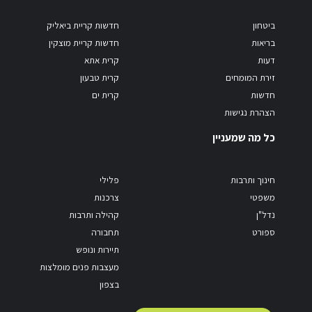
ביטחון
חדשות קריית ביאליק
בריאות
חדשות קריית מוצקין
דעות
קרית אתא
זירת המומחים
קרית טבעון
חדשות
קרית ים
הצהרת נגישות
כל מה שמעניין
חינוך ותרבות
פלילי
משפטי
צרכנות
נדל"ן
קהילה ותרבות
ספורט
תחבורה
תיירות ונופש
מעצבות פנים מומלצות
בצפון