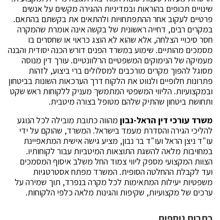
שינויים תכופים בהוראות ובמדיניות ההגירה מקשים על אנשים
פרטיים לעקוב אחר ההתפתחויות ולהתאים את בקשתם בהתאם.
במקרים רבים, דחייה ראשונית של בקשה אינה אומרת שהמקרה
חסר סיכויי הצלחה, אלא שהוא לא הוצג כראוי או שחסרים בו
מסמכים מהותיים. שימוע במשרד הפנים דורש הכנה יסודית והבנה
מעמיקה של הנימוקים המשפטיים הרלוונטיים. עורך דין מנוסה
מסוגל להפוך מקרים מורכבים למסלולים ברי ביצוע, לזהות
פתרונות חלופיים ולנווט את הלקוח דרך הערכאות השונות בביטחון
ובמקצועיות. הליווי המשפטי המתמשך מעניק ללקוחות ראש שקט
ותחושת ביטחון שהתיק שלהם מטופל בצורה מיטבית.
משרד עורכי דין הראל-נבון
מהווה כתובת מובילה לכל הנוגע
להליכי הגירה והסדרת מעמד בישראל. המשרד, שהוקם על ידי
עו"ד ניצן הראל ועו"ד בר נבון, מציע גישה אישית המתאפיינת
במחויבות מלאה להשגת התוצאות המיטביות עבור לקוחותיו.
הצוות המקצועי מספק ליווי צמוד החל משלב איסוף המסמכים
ועד לקבלת ההחלטה הסופית. המשרד מפתח אסטרטגיות
משפטיות יעילות המתאימות לכל מקרה בנפרד, תוך שמירה על
ערכים של מקצועיות, שקיפות והגינות מלאה כלפי הלקוחות.
כתבות נוספות