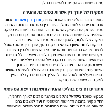
מול הרשויות היא המפתח להצלחת ההליך.
תפקידו של עורך דין אשרות במערכת ההגירה
כאשר מדובר בהליכי ויזה ואשרות שהייה,
עורך דין אשרות
מהווה
גורם מכריע בהצלחת התהליך. עורך דין המתמחה בתחום ההגירה
מכיר לעומק את הפסיקה המשתנה, הוראות המדיניות והפרקטיקה
השוטפת של רשויות ההגירה. הוא יודע לזהות את נקודות החוזק
במקרה של הלקוח, לאסוף את המסמכים הנדרשים בצורה
מדויקת ולבנות טיעון משפטי מוצק. בנוסף, עורך דין מנוסה מסוגל
לצפות מראש התנגדויות אפשריות מצד הרשויות ולהכין תשובות
מקצועיות שיתמודדו עם חששותיהן. הליווי המשפטי כולל גם ייצוג
בשימועים, הגשת ערעורים במקרה של החלטות שליליות וניהול
משא ומתן עם הגורמים הרלוונטיים במשרד הפנים. היתרון
המשמעותי בשירותי עורך דין מומחה הוא היכולת להימנע מטעויות
נפוצות שעלולות לסכל את כל ההליך ולגרום לנזק בלתי הפיך
למעמד המשפטי של המבקש.
אתגרים נפוצים בהליכי ההגירה וחשיבות הייצוג המשפטי
מבקשי מעמד בישראל נתקלים באתגרים רבים לאורך התהליך,
החל מקושי בהבנת הדרישות המשפטיות ועד למצבים בהם
הרשויות מעלות טענות שונות המחייבות תגובה מיידית ומקצועית.