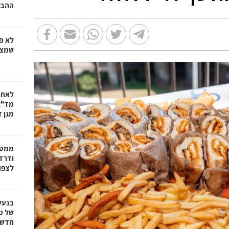
ההבד
לא פ
שמציל
לאחר
מד"א
מגן ד
ממטו
ודרד
לצפון
בנעל
של ט
חדשנ