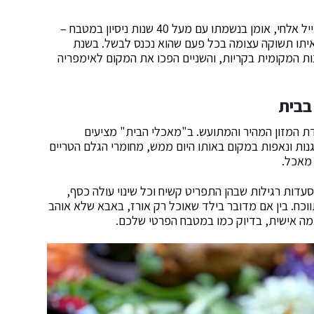
הסיפור של "מאכלי הבית" התחיל בשנת 2008. השף אייל אלחי, אומן בנשמתו עם מעל 40 שנות ניסיון במטבח –
איתו תשוקה עצומה בכל פעם שהוא נכנס לבשל. בשנת
 15 שנות קריירה בעיתונות המקומית בקריות, והשניים הפכו את המקום לאימפריה
בבית
דת המזון המהיר והמתועש. ב"מאכלי הבית" מציעים
נות ונאפות במקום באותו היום ממש, מחומרי הגלם הטריים
 מאכל.
עדות רגילות שבהן התפריט קשיח וכל שינוי עולה כסף,
וכח. בין אם מדובר בילד שאוכל רק אורז, באבא שלא אוהב
מה אישית, בדיוק כמו במטבח הפרטי שלכם.