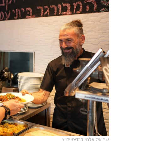
שף איל אלחי. קרדיט: יח"צ