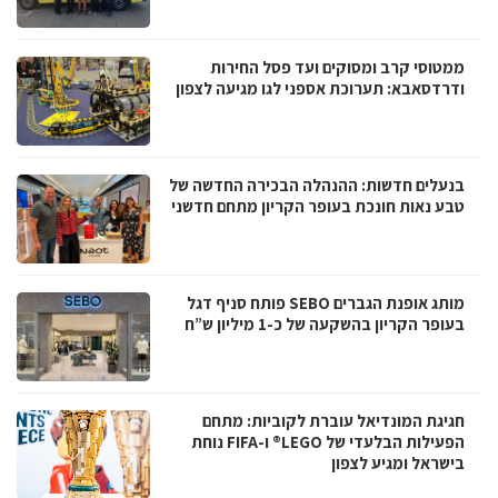
ממטוסי קרב ומסוקים ועד פסל החירות
ודרדסאבא: תערוכת אספני לגו מגיעה לצפון
בנעלים חדשות: ההנהלה הבכירה החדשה של
טבע נאות חונכת בעופר הקריון מתחם חדשני
מותג אופנת הגברים SEBO פותח סניף דגל
בעופר הקריון בהשקעה של כ-1 מיליון ש”ח
חגיגת המונדיאל עוברת לקוביות: מתחם
הפעילות הבלעדי של LEGO® ו-FIFA נוחת
בישראל ומגיע לצפון