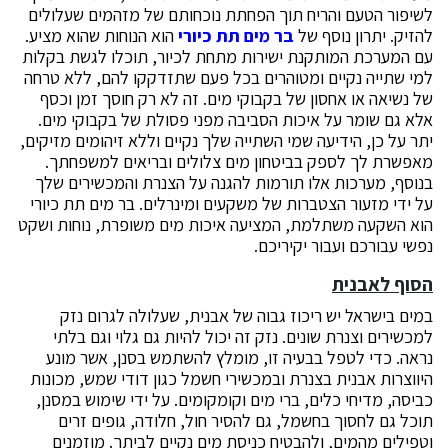
לשיפור הטעם והריח תוך הפחתת נוכחותם של מזהמים שעלולים
להזיק. יתרון נוסף של
בר מים תת כיורי
הוא הנוחות שהוא מציע.
עם המערכת המותקנת ישירות מתחת לכיור, תוכלו לגשת בקלות
למי שתייה נקיים ומטוהרים בכל פעם שתזדקקו להם, ללא טרחה
של נשיאה או אחסון של בקבוקי מים. זה לא רק חוסך זמן וכסף
אלא גם שומר על איכות הסביבה מפני פסולת של בקבוקי מים.
יתר על כן, הידיעה שמי השתייה שלך נקיים וללא זיהומים מזיקים,
מאפשרת לך לספק בביטחון מים צלולים ובריאים למשפחתך.
בנוסף, מערכות אלו תורמות להגנה על הצנרת והמכשירים שלך
על ידי מזעור הצטברות של משקעים ומינרלים. בר מים תת כיורי
הוא השקעה משתלמת, המציעה איכות מים משופרת, נוחות ושקט
נפשי עבורכם ועבור יקיריכם.
הסוף לאבנית
במים בישראל יש ריכוז גבוה של אבנית, שעלולה לגרום נזק
למכשירים וצנרת שונים. נזק זה יכול להיות גם גלוי וגם בלתי
נראה. כדי לטפל בבעיה זו, מומלץ להשתמש בסנן, אשר מונע
היווצרות אבנית בצנרת ובמכשירי חשמל כגון דודי שמש, מכונות
כביסה, מדיחי כלים, ברי מים וקומקומים. על ידי שימוש במסנן,
תוכל גם לחסוך בחשמל, גם להסיר חול, חלודה, גופים זרים
וטפילים מהמים, ולהבטיח כניסת מים נקיים לביתך. מוזמנים