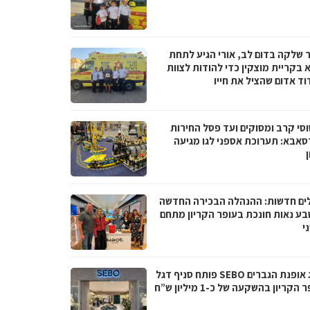
 שלקה בדום לב, אורי הגיע לתחת
 בקריית מוצקין כדי להודות לצוות
וד אדום שהציל את חייו
סי קרב ומסוקים ועד פסל החירות
סאבא: תערוכת אספני לגו מגיעה
ים חדשות: ההנהלה הבכירה החדשה
בע נאות חונכת בעופר הקריון מתחם
י
מותג אופנת הגברים SEBO פותח סניף דגל
הקריון בהשקעה של כ-1 מיליון ש”ח