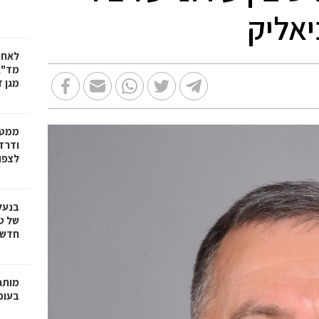
יאליק
לאחר
מד"א
מגן ד
ממטו
ודרד
לצפון
בנעל
של ט
חדשנ
בעופר 