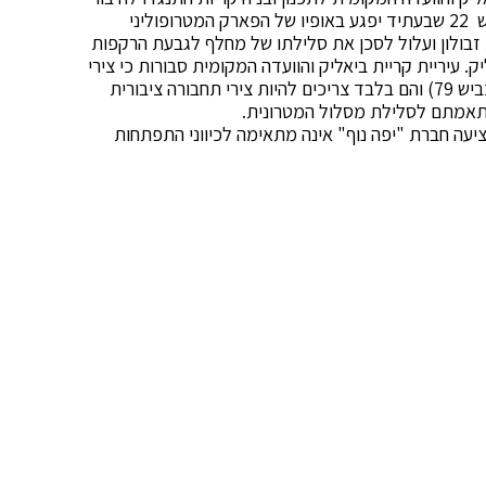
"דרך התעלה" בקרית אתא עם קרית ביאליק מעל כביש 22 שבעתיד יפגע באופיו של הפארק המטרופוליני
זבולון ועלול לסכן את סלילתו של מחלף לגבעת הרקפות
 עיריית קריית ביאליק והוועדה המקומית סבורות כי צירי
הרוחב החוצים כיום את קריית ביאליק (רחוב העמקים וכביש 79) והם בלבד צריכים להיות צירי תחבורה ציבורית
התאמתם לסלילת מסלול המטרונית.
עה חברת "יפה נוף" אינה מתאימה לכיווני התפתחות