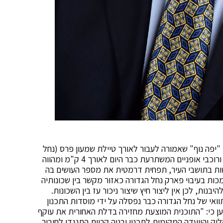
"יפה נוף" שאמורה לעבור לאורך טיילת שמעון פרס (נחל
הגדורה) שהינה ריאה ירוקה המהווה גם שביל הולכי רגל ורוכבי אופניים המשתרעת כבר היום לאורך 4 ק"מ ומהווה
ות בתושבי העיר, תפחית דרמטית את מספר העושים בה
כות בעיבוי פארק נחל הגדורה כאזור מקשר בין שכונותיה
נות, לכן אין ליצור חיץ שיצור ניכור עז בין השכונות.
לופה להקמת כביש עוקף קריות (כביש 22) בתוואי של נחל הגדורה כבר נפסלה על ידי מוסדות התכנון
ען כי: "התוכנית המוצעת מחזירה בדלת האחורית את עוקף
ליק והוועדה המקומית לתכנון ובניה קריות התנגדו לחיבור