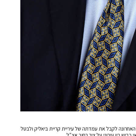
 האחרונה לקבל את עמדתה של עיריית קריית ביאליק ולבטל
ביש בין עירוני על ציר רחוב אצ"ל.