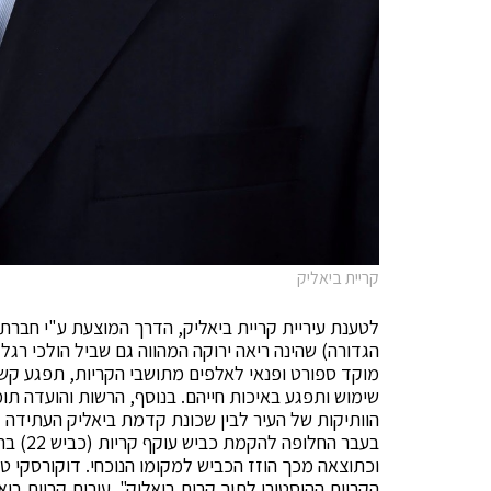
קריית ביאליק
לטענת עיריית קריית ביאליק, הדרך המוצעת ע"י חברת 
מוקד ספורט ופנאי לאלפים מתושבי הקריות, תפגע קש
שימוש ותפגע באיכות חייהם. בנוסף, הרשות והועדה תומ
הוותיקות של העיר לבין שכונת קדמת ביאליק העתידה להיב
בעבר הח
וכתוצאה מכך הוזז הכביש למקומו הנוכחי. דוקורסקי ט
הקריות ההיסטורי לתוך קרית ביאליק". עירית קריית ביא