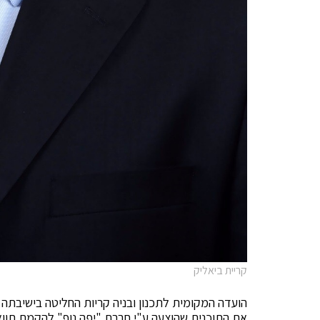
קריית ביאליק
הועדה המקומית לתכנון ובניה קריות החליטה בישיבתה
את התוכנית שהוצעה ע"י חברת "יפה נוף" להקמת תוואי כ