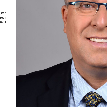
חגיג
בישר