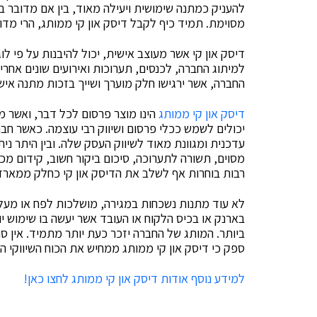
להעניק כמתנה שימושית ויעילה מאוד, בין אם מדובר ב
מסוימת. תמיד כיף לקבל דיסק און קי ממותג, הרי מדובר
דיסק און קי אשר מעוצב אישית, יכול להיבנות על פי לו
למיתוג החברה, לכנסים, תערוכות ואירועים שונים אחרים.
החברה, אשר ירגישו חלק מוערך ושייך בזכות מתנה אישי
דיסק און קי ממותג
הינו מוצר פרסום לכל דבר, ואשר מגל
יכולים לשמש ככלי פרסום ושיווק רבי עוצמה. כאשר חבר
עדכנית ומגוונת מאוד לשיווק העסק שלה. ובין היתר נ
מסוים, תשורה לתערוכה, סיכום ביקור חשוב, קידום מכ
רבות בוחרות אף לשלב את הדיסק און קי כחלק ממארז
לא עוד מתנות נשכחות במגירה, מושלכות לפח או מעלו
בארנק או בכיס הלקוח או העובד אשר יעשה בו שימוש יו
ביותר. המותג של החברה יזכר כעת יותר מתמיד. אין סו
ספק כי דיסק און קי ממותג ממחיש את הכוח השיווקי ה
למידע נוסף אודות דיסק און קי ממותג לחצו כאן!