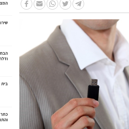
המצב
שירות
הבחי
ודלתו
בית מ
כתרי
והתא