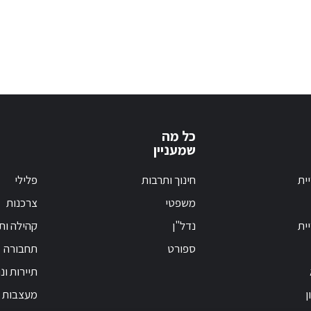
כל מה
שמעניין
ית
חינוך ותרבות
פלילי
משפטי
צרכנות
ית
נדל"ן
קהילה ות
ספורט
תחבורה
תיירות ונ
ן
מעצבות פ