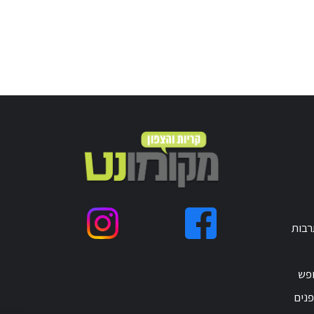
רבות
ופש
נים