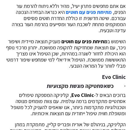
אם אתם מחפשים פתרון יעיל, מהיר וללא ניתוח להרמת עור
הפנים,
מתיחת פנים עם חוטים
היא כנראה הבחירה הנכונה
עבורכם. שיטה חדשנית זו כוללת החדרת חוטים מסיסים
הממוקמים מתחת לשכבת העור ומסייעים בהרמת העור בצורה
עדינה וטבעית.
השימוש ב
מתיחת פנים עם חוטים
מעניק תוצאה מיידית ושיפור
ניכר, עם תוצאות שמחזיקות לתקופה ממושכת. יתרון מרכזי נוסף
הוא היכולת לחזור לשגרה במהירות, שכן הטיפול אינו מצריך
התאוששות ממושכת. הטיפול אידיאלי למי שמחפש שיפור דרמטי
מבלי לוותר על המראה הטבעי.
Evo Clinic
· כשאסתטיקה פוגשת מקצועיות
ברוכים הבאים ל-
Evo Clinic
, קליניקה המספקת טיפולים
אסתטיים מתקדמים ברמה עולמית. עם צוות מומחים מנוסה
וטכנולוגיות מתקדמות ביותר, אנו שואפים להעניק לכל מטופל
ומטופלת חווית טיפול ייחודית עם תוצאות איכותיות.
הקליניקה, בניהולם של אורית ופבריס קליין, מתמקדת במתן