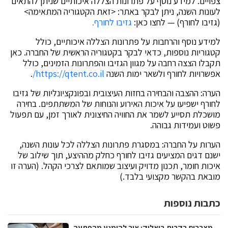
צפויים. למידע נוסף על פתרונות הצללה איכותיים שניתן להתאים
לעונות השנה, ניתן לבקר באתר: <זאת הקטגוריה המתאימה>
(גזיבו לחורף) — לחצו כאן:
גזיבו לחורף.
למידע נוסף והרחבות על פתרונות הצללה איכותיים, כולל
קטגוריות נוספות, כדאי לבקר בקטגוריה הראשית של החברה. כאן
תקבלו הצצה רחבה על מגוון הגזיבו והפתרונות הזמינים, כולל
אפשרויות לחורף ולשאר ימות השנה
https://qtent.co.il/
.
הערה: ההצבה והבחירה בחזות העיצובית ובפונקציונליות של גזיבו
לחורף ישפיעו על איכות האירוע והנוחות של המשתתפים. בחירה
מושכלת תסייע לשמר את החוויה החיצונית לאורך זמן, עם תפעול
פשוט ועמידות גבוהה.
הערות על החברה: במסגרת פתרונות הצללה לכל עונות השנה,
ישנם דגים המציעים גזיבו לחורף כחלק מההיצע, תוך שילוב של
איכות חומר, תכנון מדויק ועיצוב שמותאם לצרכי הקהל. (הערה זו
מובאת בהקשר מקצועי בלבד.)
כתבות נוספות
מצברים בקרית ביאליק: איך להימנע מהפתעה