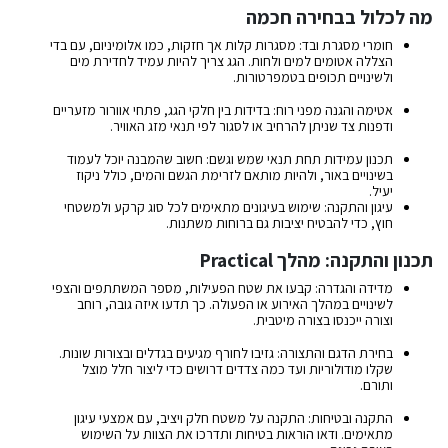
מה לכלול בבחירה חכמה
חומרי מסגרת ובד: מסגרות קלות אך חזקות, כמו אלומיניום, עם בדי
הצללה אטומים למים ולחות. הגג צריך להיות עמיד לחדירת מים
ולשינויים תכופים בטמפרטורות.
אטימה והגנה מפני רוח: בדידות בין חלקי הגג, פתחי אוורור מזעריים
ודפנות צד שניתן להרחיב או לסגור לפי תנאי מזג האוויר.
תכנון עמידות תחת תנאי שמש וגשם: חשוב שהמבנה יוכל לעמוד
בשינויים באור, ולהיות מותאם לזרימת הגשם והמים, כולל ניקוז
יעיל.
עיגון והתקנה: שימוש בעיגונים מתאימים לכל סוג קרקע ולמשטחי
חוץ, כדי להבטיח יציבות גם ברוחות משתנות.
תכנון והתקנה: מהלך Practical
מדידה והגדרה: קבעו את שטח הפעילות, מספר המשתתפים והצפי
לשינויים במהלך האירוע או הפעולה. כך תדעו איזה גובה, רוחב
וצורה ייכנסו בצורה מיטבית.
בחירת הדגם והתצורה: גזיבו לחורף מגיעים בגדלים ובצורות שונות.
שקלו מודולוריות ועד כמה צדדים דרושים כדי ליצור חלל מוצל
ותורם.
התקנה ובטיחות: התקנה על משטח חלק ויציב, עם אמצעי עיגון
מתאימים. ודאו הוראות בטיחות ותדרכו את הצוות על השימוש