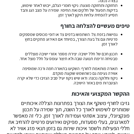
בצורה נכונה.
תחזוקה ותחזוקה מונעת: ניקוי חומרי הגלם, ייבוש לאחר שימוש,
בדיקות תפעול של חלקים ואת החיפוי. שמירה על מצב הגג והבד
תסייע להפחית עלויות תיקון לאורך זמן.
טיפים מעשיים להצלחה בחורף
גמישות בזפת צל: השתמשו בדפים צד או דופי מכוסים שמספקים
פרטיות וגם צל בעת הצורך, במיוחד אם האירוע מתקיים בחוץ
לאורך זמן.
תכנון חכם של חלל ישיבה: יצירת מספר אזורי ישיבה מוצללים
מבטיחה זרימת תנועה טובה ולא תיצור עומס על חלל מוצל אחד.
תאורה מותאמת לחורף: השקיעו בתאורה חמה ורכה שמוסיפה
אווירה נעימה גם כשהשמש שוקעת מוקדם.
ניקוז וחלוקה נכונה: ודאו שיש ניקוז יעיל סביב הגזיבו כדי שלא יקרה
הצטברות מים באזור הישיבה.
ההקשר המקצועי והאיכות
גזיבו לחורף משקף את הצורך בפתרונות הצללה איכותיים
שמותרים לשימוש לאורך כל השנה, תוך שמירה על תכנון
פונקציונלי, עיצוב אסתטי ועמידות לאורך זמן. כלי זה מאפשר
למארגנים, בעלי מסעדות, מפיקים ואירועים פרטיים להרחיב את
חללי הפעילות ולשמר איכות שירות גם בזמן תנאי מזג אוויר לא