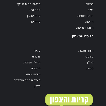
בריאות
חדשות קריית מוצקין
דעות
קרית אתא
זירת המומחים
קרית טבעון
חדשות
קרית ים
הצהרת נגישות
כל מה שמעניין
חינוך ותרבות
פלילי
משפטי
צרכנות
נדל"ן
קהילה ותרבות
ספורט
תחבורה
תיירות ונופש
מעצבות פנים מומלצות
בצפון