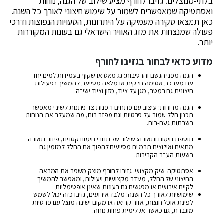
בלתי-מנוצלים. גזיבו לחורף מציע שילוב של הגנה, נוחות
ואסתטיקה שמאפשרים לשמור על שימוש חיצוני לאורך כל השנה.
כאן תמצאו סקירה מעמיקה על היתרונות, הטעויות הנפוצות ודרכי
פעולה שמנצחות את מזג האוויר הישראלי גם בעונות המקוררות
יותר.
מדוע כדאי לבחור בגזיבו לחורף
הגנה מפני הגשם והרטיבות: גג מאט או שקוף בעמידות למים יחד
עם מערכת אטימה חלקית או מלאה מסייעת להמשיך בפעילות
חיצונית גם במטר, מגן על ציוד, מזון וציוד ישיבה.
הגנה מרוחות: עיצוב עם פתחים ודפנות צד ניתנות לשינוי מאפשר
תכנון חלל שמור על פרטיות וגם מפזר רוח, מה שמעלה את הנוחות
בשבתות גשם-רוח.
תוספת חימום ותאורה: שילוב של תנורי חימום קטנים, פיזור תאורה
מתאים ואילוצים תרמיים מסייעים להפוך את החלל למזמין גם
בשעות הערב הקרירות.
אסתטיקה ושיק מקצועי: גזיבו לחורף מוצק משפר את המראה
החיצוני של החלל, משדר מקצועיות ויעילות, ומאפשר להמשיך
לקיים אירועים או מפגשים גם בעונות שאינן אופטימליות.
שימושיות לאורך כל השנה: מלבד אירועים, גזיבו כזה יכול לשמש
לפינת אוכל חוצות, אזור קריאה או מקום ישיבה מוצל עם פרטיות
מוגברת, גם כאשר אקלימית פחות נוחה.