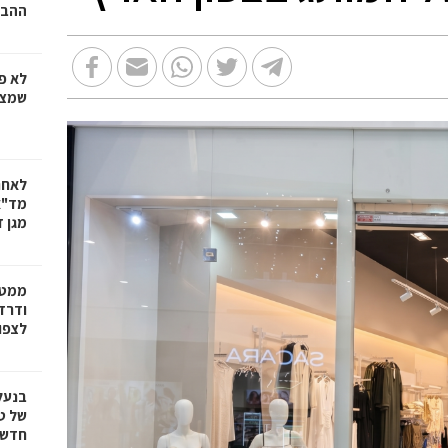
ההבד
לא פ
שמציל
לאחר
מד"א
מגן ד
ממטו
ודרד
לצפון
בנעל
של ט
חדשנ