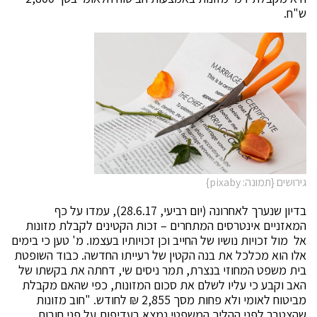
ש"ח.
גירושים {תמונה: pixaby}
בדיון שנערך לאחרונה (יום רביעי, 28.6.17), עמדו על כף
המאזניים אינטרסים המתחרים – זכות הקטינים לקבלת מזונות
אל מול זכויות נושיו של החייב וכן זכויותיו בעצמו. מ' טען כי בימים
אלו הוא מכלכל את בנה הקטין של רעייתו החדשה. כבוד השופטת
בית משפט המחוזי בנצרת, תמר ניסים שי, דחתה את בקשתו של
האב וקבע כי עליו לשלם את סכום המזונות, כפי שהאם מקבלת
מביטוח לאומי ולא פחות מסך 2,855 ₪ לחודש. "חוב מזונות
שהצטבר לפני ההליך המשפטי נמצא בעדיפות על פני חובות