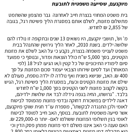
מיוקנעם, שסייעה משפטית לתובעת
בית משפט המחוזי בנצרת חייב לאחרונה גבר מהצפון שהשתמט
מתשלום מזונות, לשלם אותם במסגרת הליך פשיטת רגל, בגובה
של 2,855 ₪ לחודש.
מ' וש', תושבי יוקנעם, היו נשואים 13 שנים ובתקופה זו נולדו להם
שלושה ילדים. בשנת 2010, לאחר הליך גירושין שהתנהל בבית
משפט לענייני משפחה בנצרת, נקבע כי על האב לשלם את מזונות
הקטינים, בסך 5,000 ש"ח כולל הוצאות ומדור, ובנוסף כי ממועד
סיום לימודיו התיכוניים של כל קטין ו/או הגיעו לגיל 18 (לפי
המאוחר) ועד לסיום שירותו הצבאי יעמוד סכום המזונות על סך
400 ₪. האב, שנישא בשנית ואף נולדה לו ילדה נוספת, מעולם לא
שילם את מזונות הקטינים וכעת, במסגרת הליך פשיטת רגל, הגיש
בקשה לקצוב מזונות לשני הקטינים בסך 1,000 ש"ח לחודש
בלבד. "גרושתו, החיה בגפה גידלה לבד את שלושת ילדיהם,
דאגה לילדים במשכורת דחוקה ובדמי מזונות מהמוסד לביטוח
לאומי ולכן התנגדה לבקשתו", מספרת עו״ד חגית שווקי מיוקנעם,
אשר סייעה משפטית לתובעת. בנוסף, האב חייב למוסד לביטוח
לאומי בגין תשלומי המזונות ששולמו לאם- יותר מ-229,000 ₪.
האם טענה כי האב איננו משלם דמי מזונות ממתן פסק הדין וכי
היא מקבלת דמי מזונות באמצעות הביטוח הלאומי בסך 2,800