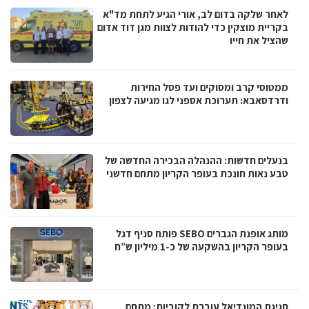
לאחר שלקה בדום לב, אורי הגיע לתחת מד"א
בקריית מוצקין כדי להודות לצוות מגן דוד אדום
שהציל את חייו
ממטוסי קרב ומסוקים ועד פסל החירות
ודרדסאבא: תערוכת אספני לגו מגיעה לצפון
בנעלים חדשות: ההנהלה הבכירה החדשה של
טבע נאות חונכת בעופר הקריון מתחם חדשני
מותג אופנת הגברים SEBO פותח סניף דגל
בעופר הקריון בהשקעה של כ-1 מיליון ש”ח
חגיגת המונדיאל עוברת לקוביות: מתחם