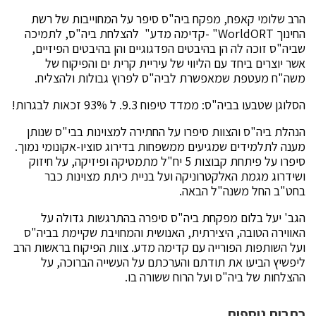
הרב שלומי קאפח, מפקח ביה"ס סיפר על המחוייבות של רשת
החינוך WorldORT" -קדימה מדע" להצלחת ביה"ס, לתמיכה
שביה"ס זוכה לה הן בהיבטים הפדגוגיים והן בהיבטים הפיזיים,
אשר יוצרים ביחד עם הליווי של עיריית קרית ים והפיקוח של
משה"ח מעטפת שמאפשרת לביה"ס לפרוץ גבולות ולהצליח.
הסלוגן שטבעו בביה"ס: ממדד טיפוח 9.3. ל 93% זכאות לבגרות!
הנהלת ביה"ס והצוות סיפרו על החתירה למצוינות בבי"ס שנותן
מענה לתלמידים שמגיעים ממשפחות בדירוג סוציו-אקונומי נמוך.
סיפרו על פיתחת קבוצות 5 יח"ל מתמטיקה ופיזיקה, על חיזוק
ושידרוג מגמת האלקטרוניקה ועל בניית כיתת מצוינות כבר
בחט"ב החל משנה"ל הבאה.
הגב' יעל בלום מפקחת ביה"ס סיפרה בהתרגשות גדולה על
האווירה הטובה, היצירתית, האנושית והמחויבת שקיימת בביה"ס
ועל השותפות הפורייה עם קדימה מדע. צוות הפיקוח בראשות הרב
ליפשיץ הביעו את תודתם והערכתם על העשייה הברוכה, על
ההצלחות של ביה"ס ועל הרוח ששורה בו.
כתבות נוספות