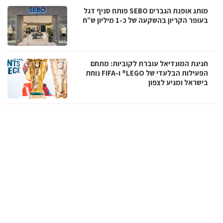
מותג אופנת הגברים SEBO פותח סניף דגל
בעופר הקריון בהשקעה של כ-1 מיליון ש”ח
חגיגת המונדיאל עוברת לקוביות: מתחם
הפעילות הבלעדי של LEGO® ו-FIFA נוחת
בישראל ומגיע לצפון