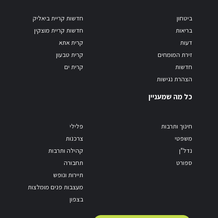
ביטחון
חדשות קריית ביאליק
בריאות
חדשות קריית מוצקין
דעות
קרית אתא
זירת המומחים
קרית טבעון
חדשות
קרית ים
הצהרת נגישות
כל מה שמעניין
חינוך ותרבות
פלילי
משפטי
צרכנות
נדל"ן
קהילה ותרבות
ספורט
תחבורה
תיירות ונופש
מעצבות פנים מומלצות
בצפון