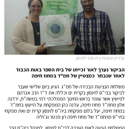
קרדיט תמונות בית ספר לוינסון
הביקור נערך לאור זכייתו של בית הספר באות הכבוד
לאחר שנבחר כמצטיין של חמ"ד במחוז חיפה
משלחת הנציגות הבכירה של חמ"ג הגיע ביום שלישי שעבר
לביקור בבי"ס לוינסון בקרית ים וכללה את ד"ר הרב אברהם
לפישיץ אשר עומד בראש החינוך הממלכתי דתי במשה"ח, ירדנה
אלון מחמ"ד מחוז חיפה, עדנה כהן המפקחת על הייעוץ בחמ"ד
במחוז חיפה, יעל בלום מפקחת ביה"ס לוינסון קרית ים ואת מפקחי
בתי"ס מהחמ"ד של מחוז חיפה רון פכטר וג'וליה
המשלחת הגיעה לאות הערכה לבי"ס לוינסון, למנהל ביה"ס הרב