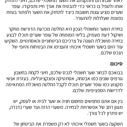
לאחר שבחרתם והתקנתם את השער החשמלי שלכם, חיוני לתחזק
אותו ולטפל בו כראוי כדי להבטיח את אורך חייו ותפקודו. עופר
שערים מציע עצות חשובות כיצד לתחזק את השער ולפתור בעיות
נפוצות שעלולות להתעורר.
בחירת השער החשמלי הנכון היא החלטה מכרעת הדורשת מחקר
ושיקול דעת מעמיק. בליווי המומחה של עופר שערים תוכלו לבצע
בחירה מושכלת העונה על צרכיכם הביטחוניים והאסתטיים. השקיעו
עוד היום בשער חשמלי איכותי והעצימו את הבטיחות והיופי של
הנכס שלכם.
סיכום
בבואכם לבחור שער חשמלי לנכס שלכם, חיוני לקחת בחשבון
גורמים שונים כמו אבטחה, אסתטיקה ופונקציונליות. בעזרת אנשי
מקצוע כמו עופר שערים תוכלו לקבל החלטה מושכלת המתאימה
לדרישות הספציפיות שלכם.
בין אם אתם מחפשים מחסום חניה או שער לבית או לעסק, יש
מגוון רחב של אפשרויות לבחירה. משערי הזזה ועד שערי נדנדה,
יש פתרון לכל צורך.
השקעה בשער חשמלי איכותי לא רק משפרת את הביטחון של