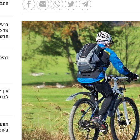
ההבד
בנעל
של ט
חדשנ
רהיטי
איך 
לצרכ
בעופר 