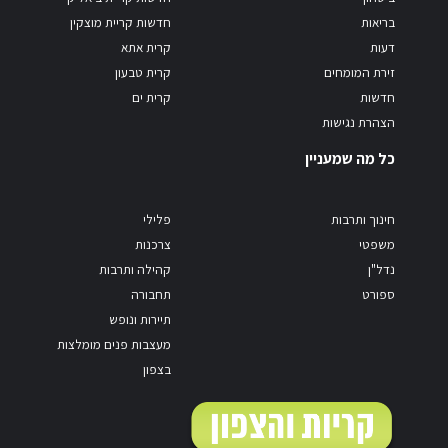
בריאות
חדשות קריית מוצקין
דעות
קרית אתא
זירת המומחים
קרית טבעון
חדשות
קרית ים
הצהרת נגישות
כל מה שמעניין
חינוך ותרבות
פלילי
משפטי
צרכנות
נדל"ן
קהילה ותרבות
ספורט
תחבורה
תיירות ונופש
מעצבות פנים מומלצות
בצפון