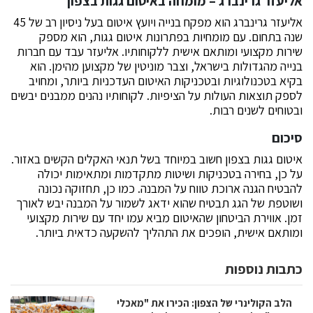
אליעזר גרינברג – מומחה באיטום גגות בצפון
אליעזר גרינברג הוא מפקח בנייה ויועץ איטום בעל ניסיון רב של 45
שנה בתחום. עם מומחיות בפתרונות איטום גגות, הוא מספק
שירות מקצועי ומותאם אישית ללקוחותיו. אליעזר עבד עם חברות
בנייה מהגדולות בישראל, וצבר מוניטין של מקצוען מהימן. הוא
בקיא בטכנולוגיות ובטכניקות האיטום העדכניות ביותר, ומחויב
לספק תוצאות העולות על הציפיות. לקוחותיו נהנים ממבנים יבשים
ובטוחים לשנים רבות.
סיכום
איטום גגות בצפון חשוב במיוחד בשל תנאי האקלים הקשים באזור.
על כן, בחירה בטכניקות ושיטות מתקדמות ומתאימות יכולה
להבטיח הגנה ארוכת טווח על המבנה. כמו כן, תחזוקה נכונה
ושוטפת של הגג תבטיח שהוא ידאג לשמור על המבנה יבש לאורך
זמן. אווירת הביטחון שהאיטום מביא עמו יחד עם שירות מקצועי
ומותאם אישית, הופכים את התהליך להשקעה כדאית ביותר.
כתבות נוספות
הלב הקולינרי של הצפון: הכירו את "מאכלי