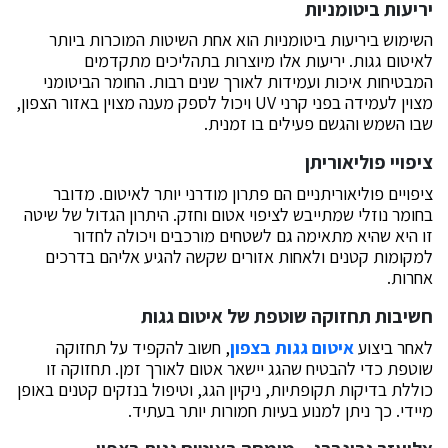
יריעות ביטומניות
השימוש ביריעות ביטומניות הוא אחת השיטות המוכרות ביותר
לאיטום גגות. יריעות אלו מיוצרות בתהליכים מתקדמים
המבטיחות איכות ועמידות לאורך שנים רבות. החומר הביטומני
מצוין לעמידה בפני קרני UV ויכול לספק מענה מצוין באזור הצפון,
שבו השמש והגשם פעילים בו זמנית.
ציפויי פוליאוריתן
ציפויים פוליאוריתניים הם פתרון מודרני יותר לאיטום. מדובר
בחומר נוזלי שמתייבש לציפוי אטום וחזק. היתרון הגדול של שיטה
זו היא שהיא מתאימה גם לשטחים מורכבים ויכולה לחדור
למקומות קטנים ולאחות אזורים שקשה להגיע אליהם בדרכים
אחרות.
חשיבות תחזוקה שוטפת של איטום גגות
לאחר ביצוע
איטום גגות בצפון
, חשוב להקפיד על תחזוקה
שוטפת כדי להבטיח שהגג יישאר אטום לאורך זמן. תחזוקה זו
כוללת בדיקות תקופתיות, ניקיון הגג, וטיפול בנזקים קטנים באופן
מיידי. כך ניתן למנוע בעיות חמורות יותר בעתיד.