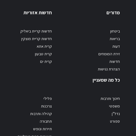
מדורים
חדשות אזוריות
ביטחון
חדשות קריית ביאליק
בריאות
חדשות קריית מוצקין
דעות
קרית אתא
זירת המומחים
קרית טבעון
חדשות
קרית ים
הצהרת נגישות
כל מה שמעניין
חינוך ותרבות
פלילי
משפטי
צרכנות
נדל"ן
קהילה ותרבות
ספורט
תחבורה
תיירות ונופש