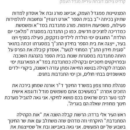
קרדיט צילום: דוברות עיריית מגדל העמק
המצטיינות ממגדל העמק, אבישג מורג ובת אל אוסדון למדות
שתיהן בכיתה י"ב בבית הספר "אורט רוגוזין" ונחשבות לתלמידות
פעילות, משפיעות ויוזמות. מורג מתנדבת במד"א ומשמשת
כמדריכה לחניכים חדשים. כמו כן התנדבה במסגרת "מלאכי יום
הולדת" החוגגים ימי הולדת לילדים נזקקים, פעילה בסניף ויצו
בעיר, ייצגה את בית הספר בחידון התנ"ך במסגרתו זכתה בתואר
"סגנית חידון התנ"ך המחוזי לנוער". אוסדון קיבלה את הפרס על
היותה מתנדבת במסגרות שונות בבית הספר בהנהגת השכבה
ובפרויקטים חינוכיים ובקהילה כמתנדבת במד"א המארגנת ימי
הסברה לקהילה בנושא החייאה ומתן עזרה ראשונה, ביקורי ילדים
מאושפזים בבתי חולים, וכן ימי התנדבות בחגים.
מנהלת מחוז צפון במשרד החינוך ד"ר אורנה שמחון בירכה את
הזוכים אמרה: "במעשיכם אתם משמשים מודל ודוגמא אישית
לבני נוער רבים שרואים בכם מושא לחיקוי. אני גאה להוביל מערכת
חינוך מחוזית שאלה הם בוגריה".
ראש העיר אלי ברדה: הרשות קבלה השנה את "אות הקהילה
המתנדבת" היוקרתי וזה מדהים שזה משתלב עם אות שר החינוך
בשבוע של יום המעשים. אני גאה באבישג ובת אל שמייצגות את